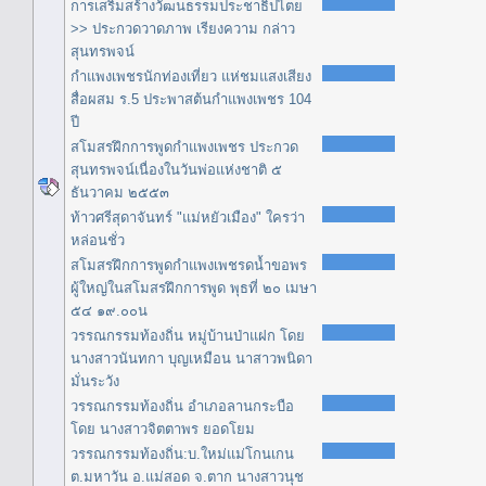
การเสริมสร้างวัฒนธรรมประชาธิปไตย
>> ประกวดวาดภาพ เรียงความ กล่าว
สุนทรพจน์
กำแพงเพชรนักท่องเที่ยว แห่ชมแสงเสียง
สื่อผสม ร.5 ประพาสต้นกำแพงเพชร 104
ปี
สโมสรฝึกการพูดกำแพงเพชร ประกวด
สุนทรพจน์เนื่องในวันพ่อแห่งชาติ ๕
ธันวาคม ๒๕๕๓
ท้าวศรีสุดาจันทร์ "แม่หยัวเมือง" ใครว่า
หล่อนชั่ว
สโมสรฝึกการพูดกำแพงเพชรดน้ำขอพร
ผู้ใหญ่ในสโมสรฝึกการพูด พุธที่ ๒๐ เมษา
๕๔ ๑๙.๐๐น
วรรณกรรมท้องถิ่น หมู่บ้านป่าแฝก โดย
นางสาวนันทกา บุญเหมือน นาสาวพนิดา
มั่นระวัง
วรรณกรรมท้องถิ่น อำเภอลานกระบือ
โดย นางสาวจิตตาพร ยอดโยม
วรรณกรรมท้องถิ่น:บ.ใหม่แม่โกนเกน
ต.มหาวัน อ.แม่สอด จ.ตาก นางสาวนุช