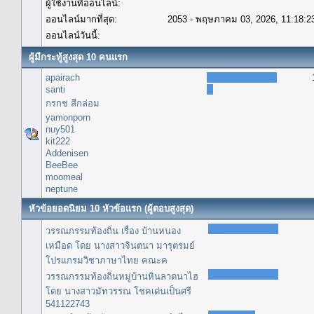
ผู้ใช้งานที่ออนไลน์:
ออนไลน์มากที่สุด:
2053 - พฤษภาคม 03, 2026, 11:18:2
ออนไลน์วันนี้:
ผู้มีกระทู้สูงสุด 10 คนแรก
apairach
santi
กรกช สีกล่อม
yamonporn
nuy501
kit222
Addenisen
BeeBee
moomeal
neptune
หัวข้อยอดนิยม 10 หัวข้อแรก (ผู้ตอบสูงสุด)
วรรณกรรมท้องถิ่น เรื่อง บ้านหนอง
เหมือด โดย นางสาวจินตนา มารุตรมย์
โปรแกรมวิชาภาษาไทย คณะค
วรรณกรรมท้องถิ่นหมู่บ้านหินลาดนาไฮ
โดย นางสาวมัทวรรณ โชคเด่นเป็นศรี
541122743