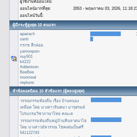
ผู้ใช้งานที่ออนไลน์:
ออนไลน์มากที่สุด:
2053 - พฤษภาคม 03, 2026, 11:18:2
ออนไลน์วันนี้:
ผู้มีกระทู้สูงสุด 10 คนแรก
apairach
santi
กรกช สีกล่อม
yamonporn
nuy501
kit222
Addenisen
BeeBee
moomeal
neptune
หัวข้อยอดนิยม 10 หัวข้อแรก (ผู้ตอบสูงสุด)
วรรณกรรมท้องถิ่น เรื่อง บ้านหนอง
เหมือด โดย นางสาวจินตนา มารุตรมย์
โปรแกรมวิชาภาษาไทย คณะค
วรรณกรรมท้องถิ่นหมู่บ้านหินลาดนาไฮ
โดย นางสาวมัทวรรณ โชคเด่นเป็นศรี
541122743