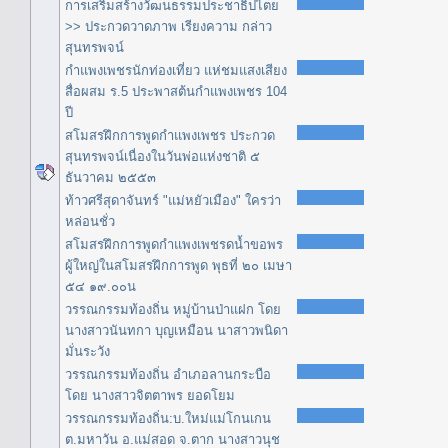
การเสริมสร้างวัฒนธรรมประชาธิปไตย
>> ประกวดวาดภาพ เรียงความ กล่าว
สุนทรพจน์
กำแพงเพชรนักท่องเที่ยว แห่ชมแสงเสียง
สื่อผสม ร.5 ประพาสต้นกำแพงเพชร 104
ปี
สโมสรฝึกการพูดกำแพงเพชร ประกวด
สุนทรพจน์เนื่องในวันพ่อแห่งชาติ ๕
ธันวาคม ๒๕๕๓
ท้าวศรีสุดาจันทร์ "แม่หยัวเมือง" ใครว่า
หล่อนชั่ว
สโมสรฝึกการพูดกำแพงเพชรดน้ำขอพร
ผู้ใหญ่ในสโมสรฝึกการพูด พุธที่ ๒๐ เมษา
๕๔ ๑๙.๐๐น
วรรณกรรมท้องถิ่น หมู่บ้านป่าแฝก โดย
นางสาวนันทกา บุญเหมือน นาสาวพนิดา
มั่นระวัง
วรรณกรรมท้องถิ่น อำเภอลานกระบือ
โดย นางสาวจิตตาพร ยอดโยม
วรรณกรรมท้องถิ่น:บ.ใหม่แม่โกนเกน
ต.มหาวัน อ.แม่สอด จ.ตาก นางสาวนุช