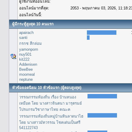
ผู้ใช้งานที่ออนไลน์:
ออนไลน์มากที่สุด:
2053 - พฤษภาคม 03, 2026, 11:18:2
ออนไลน์วันนี้:
ผู้มีกระทู้สูงสุด 10 คนแรก
apairach
santi
กรกช สีกล่อม
yamonporn
nuy501
kit222
Addenisen
BeeBee
moomeal
neptune
หัวข้อยอดนิยม 10 หัวข้อแรก (ผู้ตอบสูงสุด)
วรรณกรรมท้องถิ่น เรื่อง บ้านหนอง
เหมือด โดย นางสาวจินตนา มารุตรมย์
โปรแกรมวิชาภาษาไทย คณะค
วรรณกรรมท้องถิ่นหมู่บ้านหินลาดนาไฮ
โดย นางสาวมัทวรรณ โชคเด่นเป็นศรี
541122743