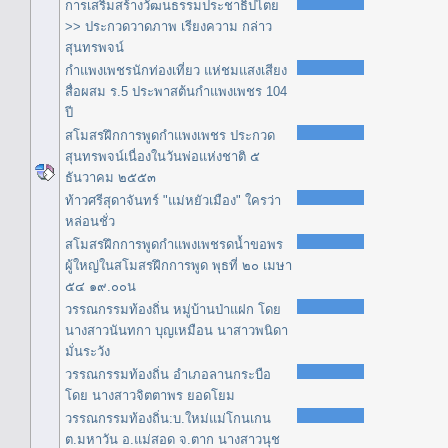
การเสริมสร้างวัฒนธรรมประชาธิปไตย
>> ประกวดวาดภาพ เรียงความ กล่าว
สุนทรพจน์
กำแพงเพชรนักท่องเที่ยว แห่ชมแสงเสียง
สื่อผสม ร.5 ประพาสต้นกำแพงเพชร 104
ปี
สโมสรฝึกการพูดกำแพงเพชร ประกวด
สุนทรพจน์เนื่องในวันพ่อแห่งชาติ ๕
ธันวาคม ๒๕๕๓
ท้าวศรีสุดาจันทร์ "แม่หยัวเมือง" ใครว่า
หล่อนชั่ว
สโมสรฝึกการพูดกำแพงเพชรดน้ำขอพร
ผู้ใหญ่ในสโมสรฝึกการพูด พุธที่ ๒๐ เมษา
๕๔ ๑๙.๐๐น
วรรณกรรมท้องถิ่น หมู่บ้านป่าแฝก โดย
นางสาวนันทกา บุญเหมือน นาสาวพนิดา
มั่นระวัง
วรรณกรรมท้องถิ่น อำเภอลานกระบือ
โดย นางสาวจิตตาพร ยอดโยม
วรรณกรรมท้องถิ่น:บ.ใหม่แม่โกนเกน
ต.มหาวัน อ.แม่สอด จ.ตาก นางสาวนุช