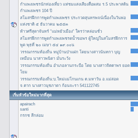
กำแพงเพชรนักท่องเที่ยว แห่ชมแสงเสียงสื่อผสม ร.5 ประพาสต้น
กำแพงเพชร 104 ปี
สโมสรฝึกการพูดกำแพงเพชร ประกวดสุนทรพจน์เนื่องในวันพ่อ
แห่งชาติ ๕ ธันวาคม ๒๕๕๓
ท้าวศรีสุดาจันทร์ "แม่หยัวเมือง" ใครว่าหล่อนชั่ว
สโมสรฝึกการพูดกำแพงเพชรดน้ำขอพร ผู้ใหญ่ในสโมสรฝึกการ
พูด พุธที่ ๒๐ เมษา ๕๔ ๑๙.๐๐น
วรรณกรรมท้องถิ่น หมู่บ้านป่าแฝก โดยนางสาวนันทกา บุญ
เหมือน นาสาวพนิดา มั่นระวัง
วรรณกรรมท้องถิ่น อำเภอลานกระบือ โดย นางสาวจิตตาพร ยอด
โยม
วรรณกรรมท้องถิ่น:บ.ใหม่แม่โกนเกน ต.มหาวัน อ.แม่สอด
จ.ตาก นางสาวนุชภาดา ก้อนจะรา 541122745
เริ่มหัวข้อใหม่มากที่สุด
apairach
santi
กรกช สีกล่อม