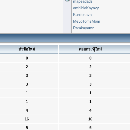
mapeadads
ambibiaKayavy
Kunilosava
MeLoTomsMom
Ramkayamn
หัวข้อใหม่
ตอบกระทู้ใหม่
0
0
2
2
3
3
3
3
1
1
1
1
4
4
16
16
5
5