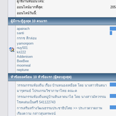
ผู้ใช้งานที่ออนไลน์:
ออนไลน์มากที่สุด:
205
ออนไลน์วันนี้:
ผู้มีกระทู้สูงสุด 10 คนแรก
apairach
santi
กรกช สีกล่อม
yamonporn
nuy501
kit222
Addenisen
BeeBee
moomeal
neptune
หัวข้อยอดนิยม 10 หัวข้อแรก (ผู้ตอบสูงสุด)
วรรณกรรมท้องถิ่น เรื่อง บ้านหนองเหมือด โดย นางสาวจินตนา
มารุตรมย์ โปรแกรมวิชาภาษาไทย คณะค
วรรณกรรมท้องถิ่นหมู่บ้านหินลาดนาไฮ โดย นางสาวมัทวรรณ
โชคเด่นเป็นศรี 541122743
การเสริมสร้างวัฒนธรรมประชาธิปไตย >> ประกวดวาดภาพ
เรียงความ กล่าวสุนทรพจน์