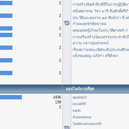
2
การสร้างจิตสำนึกที่ดีในการปฏิบัติง
หนึ่งศตวรรษ วัชร นารี คือศักดิ์ศ
2
ประวัติและผลงาน ๑๕ ศิษย์เก่า ดี เ
กำแพงเพชรพิทยาคม
2
สุดยอดหญิงไทยในประวัติศาสตร์ // 
2
การเสริมสร้างวัฒนธรรมประชาธิป
ความ กล่าวสุนทรพจน์
2
เรียงความชนะเลิศระดับประถมศึกษา
แข็งของดญ.นภิสรา ศรีศักดา
2
2
ออนไลน์นานที่สุด
1436
apairach
139
issuefiff
2
santi
Astesemox
SedeLemserymN