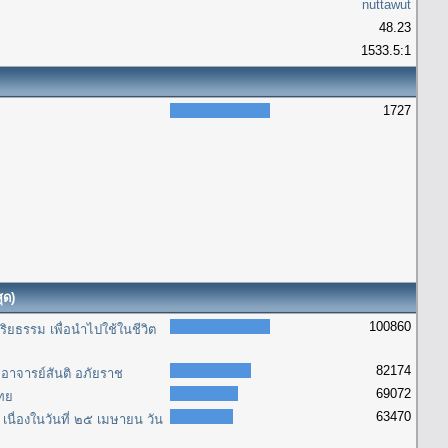
nuttawut
48.23
1533.5:1
1727
ุด)
100860
ิยธรรม เพื่อนำไปใช้ในชีวิต
82174
อาจารย์สันติ อภัยราช
69072
ไทย
63470
นื่องในวันที่ ๒๕ เมษายน วัน