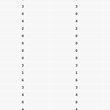
3
3
0
0
4
4
2
2
0
0
0
0
0
0
0
0
3
3
1
1
6
6
3
3
4
4
0
0
4
4