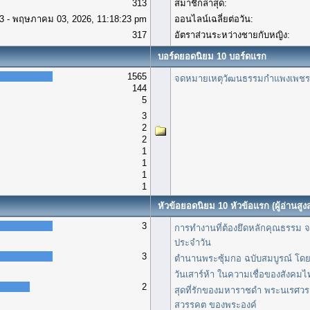
313
สมาชิกล่าสุด:
3 - พฤษภาคม 03, 2026, 11:18:23 pm
ออนไลน์เฉลี่ยต่อวัน:
317
อัตราส่วนระหว่างชายกับหญิง:
บอร์ดยอดนิยม 10 บอร์ดแรก
1565
จดหมายเหตุวัฒนธรรมกำแพงเพชร
144
5
3
2
2
1
1
1
1
หัวข้อยอดนิยม 10 หัวข้อแรก (ผู้อ่านสูงส
3
การทำงานที่ต้องยึดหลักคุณธรรม จร
ประจำวัน
3
ตำนานพระซุ้มกอ ฉบับสมบูรณ์ โดย
วันเสาร์ห้า ในความเชื่อของสังคม
2
สุดที่รักของมหาราชดำ พระนเรศวร เ
สวรรคต ของพระองค์