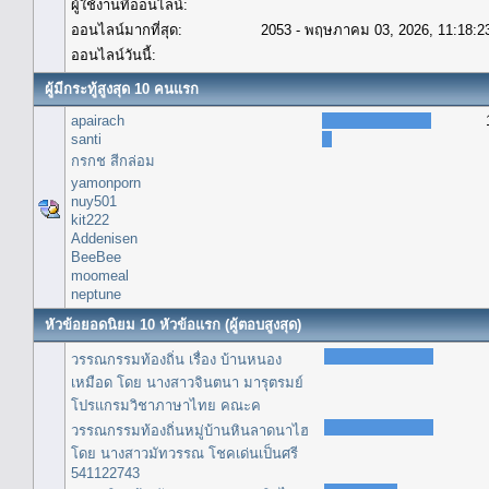
ผู้ใช้งานที่ออนไลน์:
ออนไลน์มากที่สุด:
2053 - พฤษภาคม 03, 2026, 11:18:2
ออนไลน์วันนี้:
ผู้มีกระทู้สูงสุด 10 คนแรก
apairach
santi
กรกช สีกล่อม
yamonporn
nuy501
kit222
Addenisen
BeeBee
moomeal
neptune
หัวข้อยอดนิยม 10 หัวข้อแรก (ผู้ตอบสูงสุด)
วรรณกรรมท้องถิ่น เรื่อง บ้านหนอง
เหมือด โดย นางสาวจินตนา มารุตรมย์
โปรแกรมวิชาภาษาไทย คณะค
วรรณกรรมท้องถิ่นหมู่บ้านหินลาดนาไฮ
โดย นางสาวมัทวรรณ โชคเด่นเป็นศรี
541122743