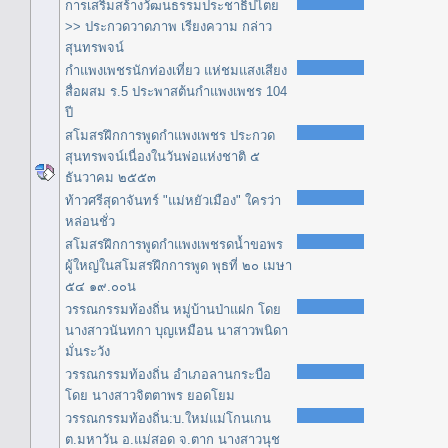
การเสริมสร้างวัฒนธรรมประชาธิปไตย
>> ประกวดวาดภาพ เรียงความ กล่าว
สุนทรพจน์
กำแพงเพชรนักท่องเที่ยว แห่ชมแสงเสียง
สื่อผสม ร.5 ประพาสต้นกำแพงเพชร 104
ปี
สโมสรฝึกการพูดกำแพงเพชร ประกวด
สุนทรพจน์เนื่องในวันพ่อแห่งชาติ ๕
ธันวาคม ๒๕๕๓
ท้าวศรีสุดาจันทร์ "แม่หยัวเมือง" ใครว่า
หล่อนชั่ว
สโมสรฝึกการพูดกำแพงเพชรดน้ำขอพร
ผู้ใหญ่ในสโมสรฝึกการพูด พุธที่ ๒๐ เมษา
๕๔ ๑๙.๐๐น
วรรณกรรมท้องถิ่น หมู่บ้านป่าแฝก โดย
นางสาวนันทกา บุญเหมือน นาสาวพนิดา
มั่นระวัง
วรรณกรรมท้องถิ่น อำเภอลานกระบือ
โดย นางสาวจิตตาพร ยอดโยม
วรรณกรรมท้องถิ่น:บ.ใหม่แม่โกนเกน
ต.มหาวัน อ.แม่สอด จ.ตาก นางสาวนุช