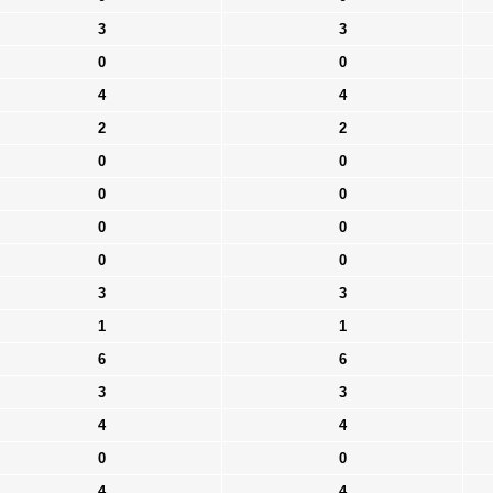
3
3
0
0
4
4
2
2
0
0
0
0
0
0
0
0
3
3
1
1
6
6
3
3
4
4
0
0
4
4