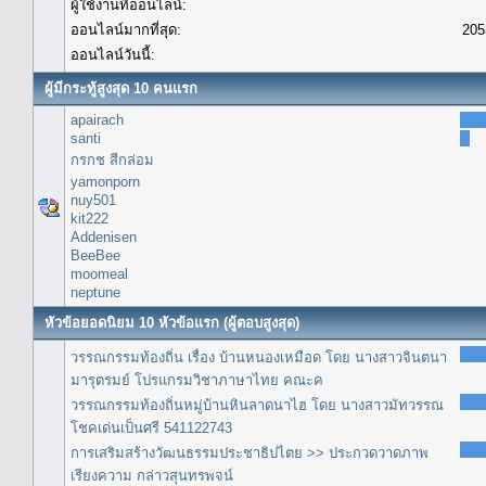
ผู้ใช้งานที่ออนไลน์:
ออนไลน์มากที่สุด:
205
ออนไลน์วันนี้:
ผู้มีกระทู้สูงสุด 10 คนแรก
apairach
santi
กรกช สีกล่อม
yamonporn
nuy501
kit222
Addenisen
BeeBee
moomeal
neptune
หัวข้อยอดนิยม 10 หัวข้อแรก (ผู้ตอบสูงสุด)
วรรณกรรมท้องถิ่น เรื่อง บ้านหนองเหมือด โดย นางสาวจินตนา
มารุตรมย์ โปรแกรมวิชาภาษาไทย คณะค
วรรณกรรมท้องถิ่นหมู่บ้านหินลาดนาไฮ โดย นางสาวมัทวรรณ
โชคเด่นเป็นศรี 541122743
การเสริมสร้างวัฒนธรรมประชาธิปไตย >> ประกวดวาดภาพ
เรียงความ กล่าวสุนทรพจน์