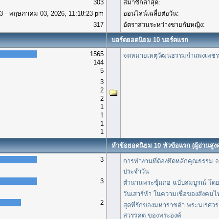
303
สมาชิกล่าสุด:
3 - พฤษภาคม 03, 2026, 11:18:23 pm
ออนไลน์เฉลี่ยต่อวัน:
317
อัตราส่วนระหว่างชายกับหญิง:
บอร์ดยอดนิยม 10 บอร์ดแรก
1565
จดหมายเหตุวัฒนธรรมกำแพงเพชร
144
5
3
2
2
1
1
1
1
หัวข้อยอดนิยม 10 หัวข้อแรก (ผู้อ่านสูงส
3
การทำงานที่ต้องยึดหลักคุณธรรม จร
ประจำวัน
3
ตำนานพระซุ้มกอ ฉบับสมบูรณ์ โดย
วันเสาร์ห้า ในความเชื่อของสังคม
2
สุดที่รักของมหาราชดำ พระนเรศวร เ
สวรรคต ของพระองค์