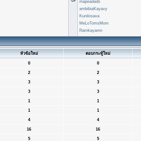
mapeadads
ambibiaKayavy
Kunilosava
MeLoTomsMom
Ramkayamn
หัวข้อใหม่
ตอบกระทู้ใหม่
0
0
2
2
3
3
3
3
1
1
1
1
4
4
16
16
5
5