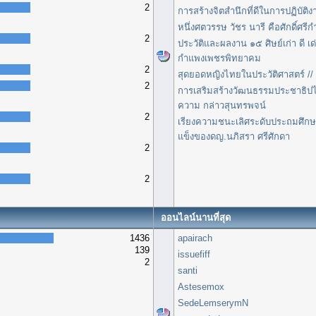
2
การสร้างจิตสำนึกที่ดีในการปฏิบัติง
หนึ่งศตวรรษ วัชร นารี คือศักดิ์ศ
2
ประวัติและผลงาน ๑๕ ศิษย์เก่า ดี เ
กำแพงเพชรพิทยาคม
2
สุดยอดหญิงไทยในประวัติศาสตร์ // 
2
การเสริมสร้างวัฒนธรรมประชาธิป
ความ กล่าวสุนทรพจน์
2
เรียงความชนะเลิศระดับประถมศึกษา
แข็งของดญ.นภิสรา ศรีศักดา
2
2
ออนไลน์นานที่สุด
1436
apairach
139
issuefiff
2
santi
Astesemox
SedeLemserymN