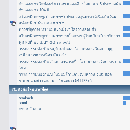
กำแพงเพชรนักท่องเที่ยว แห่ชมแสงเสียงสื่อผสม ร.5 ประพาสต้น
กำแพงเพชร 104 ปี
สโมสรฝึกการพูดกำแพงเพชร ประกวดสุนทรพจน์เนื่องในวันพ่อ
แห่งชาติ ๕ ธันวาคม ๒๕๕๓
ท้าวศรีสุดาจันทร์ "แม่หยัวเมือง" ใครว่าหล่อนชั่ว
สโมสรฝึกการพูดกำแพงเพชรดน้ำขอพร ผู้ใหญ่ในสโมสรฝึกการ
พูด พุธที่ ๒๐ เมษา ๕๔ ๑๙.๐๐น
วรรณกรรมท้องถิ่น หมู่บ้านป่าแฝก โดยนางสาวนันทกา บุญ
เหมือน นาสาวพนิดา มั่นระวัง
วรรณกรรมท้องถิ่น อำเภอลานกระบือ โดย นางสาวจิตตาพร ยอด
โยม
วรรณกรรมท้องถิ่น:บ.ใหม่แม่โกนเกน ต.มหาวัน อ.แม่สอด
จ.ตาก นางสาวนุชภาดา ก้อนจะรา 541122745
เริ่มหัวข้อใหม่มากที่สุด
apairach
santi
กรกช สีกล่อม