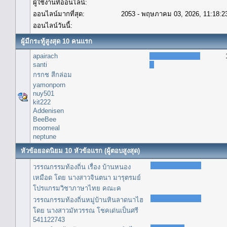
ผู้ใช้งานที่ออนไลน์:
ออนไลน์มากที่สุด:
2053 - พฤษภาคม 03, 2026, 11:18:2
ออนไลน์วันนี้:
ผู้มีกระทู้สูงสุด 10 คนแรก
apairach
santi
กรกช สีกล่อม
yamonporn
nuy501
kit222
Addenisen
BeeBee
moomeal
neptune
หัวข้อยอดนิยม 10 หัวข้อแรก (ผู้ตอบสูงสุด)
วรรณกรรมท้องถิ่น เรื่อง บ้านหนอง
เหมือด โดย นางสาวจินตนา มารุตรมย์
โปรแกรมวิชาภาษาไทย คณะค
วรรณกรรมท้องถิ่นหมู่บ้านหินลาดนาไฮ
โดย นางสาวมัทวรรณ โชคเด่นเป็นศรี
541122743