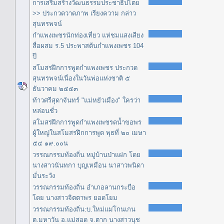
การเสริมสร้างวัฒนธรรมประชาธิปไตย
>> ประกวดวาดภาพ เรียงความ กล่าว
สุนทรพจน์
กำแพงเพชรนักท่องเที่ยว แห่ชมแสงเสียง
สื่อผสม ร.5 ประพาสต้นกำแพงเพชร 104
ปี
สโมสรฝึกการพูดกำแพงเพชร ประกวด
สุนทรพจน์เนื่องในวันพ่อแห่งชาติ ๕
ธันวาคม ๒๕๕๓
ท้าวศรีสุดาจันทร์ "แม่หยัวเมือง" ใครว่า
หล่อนชั่ว
สโมสรฝึกการพูดกำแพงเพชรดน้ำขอพร
ผู้ใหญ่ในสโมสรฝึกการพูด พุธที่ ๒๐ เมษา
๕๔ ๑๙.๐๐น
วรรณกรรมท้องถิ่น หมู่บ้านป่าแฝก โดย
นางสาวนันทกา บุญเหมือน นาสาวพนิดา
มั่นระวัง
วรรณกรรมท้องถิ่น อำเภอลานกระบือ
โดย นางสาวจิตตาพร ยอดโยม
วรรณกรรมท้องถิ่น:บ.ใหม่แม่โกนเกน
ต.มหาวัน อ.แม่สอด จ.ตาก นางสาวนุช