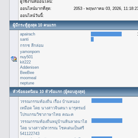
ผู้ใช้งานที่ออนไลน์:
ออนไลน์มากที่สุด:
2053 - พฤษภาคม 03, 2026, 11:18:2
ออนไลน์วันนี้:
ผู้มีกระทู้สูงสุด 10 คนแรก
apairach
santi
กรกช สีกล่อม
yamonporn
nuy501
kit222
Addenisen
BeeBee
moomeal
neptune
หัวข้อยอดนิยม 10 หัวข้อแรก (ผู้ตอบสูงสุด)
วรรณกรรมท้องถิ่น เรื่อง บ้านหนอง
เหมือด โดย นางสาวจินตนา มารุตรมย์
โปรแกรมวิชาภาษาไทย คณะค
วรรณกรรมท้องถิ่นหมู่บ้านหินลาดนาไฮ
โดย นางสาวมัทวรรณ โชคเด่นเป็นศรี
541122743