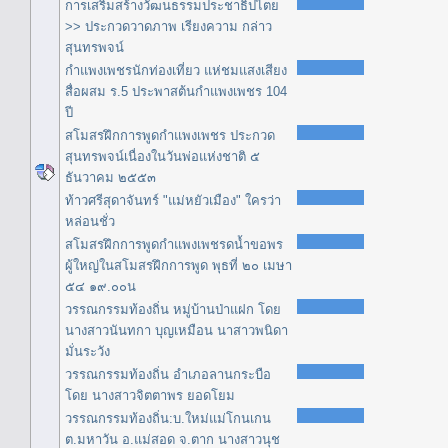
การเสริมสร้างวัฒนธรรมประชาธิปไตย
>> ประกวดวาดภาพ เรียงความ กล่าว
สุนทรพจน์
กำแพงเพชรนักท่องเที่ยว แห่ชมแสงเสียง
สื่อผสม ร.5 ประพาสต้นกำแพงเพชร 104
ปี
สโมสรฝึกการพูดกำแพงเพชร ประกวด
สุนทรพจน์เนื่องในวันพ่อแห่งชาติ ๕
ธันวาคม ๒๕๕๓
ท้าวศรีสุดาจันทร์ "แม่หยัวเมือง" ใครว่า
หล่อนชั่ว
สโมสรฝึกการพูดกำแพงเพชรดน้ำขอพร
ผู้ใหญ่ในสโมสรฝึกการพูด พุธที่ ๒๐ เมษา
๕๔ ๑๙.๐๐น
วรรณกรรมท้องถิ่น หมู่บ้านป่าแฝก โดย
นางสาวนันทกา บุญเหมือน นาสาวพนิดา
มั่นระวัง
วรรณกรรมท้องถิ่น อำเภอลานกระบือ
โดย นางสาวจิตตาพร ยอดโยม
วรรณกรรมท้องถิ่น:บ.ใหม่แม่โกนเกน
ต.มหาวัน อ.แม่สอด จ.ตาก นางสาวนุช