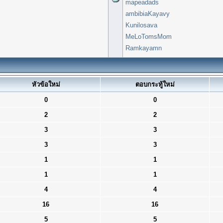
mapeadads
ambibiaKayavy
Kunilosava
MeLoTomsMom
Ramkayamn
หัวข้อใหม่
ตอบกระทู้ใหม่
0
0
2
2
3
3
3
3
1
1
1
1
4
4
16
16
5
5