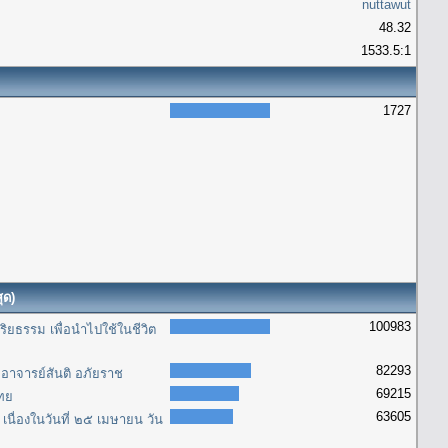
nuttawut
48.32
1533.5:1
1727
ุด)
100983
ิยธรรม เพื่อนำไปใช้ในชีวิต
82293
อาจารย์สันติ อภัยราช
69215
ไทย
63605
นื่องในวันที่ ๒๕ เมษายน วัน