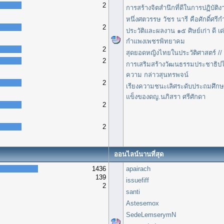
2
การสร้างจิตสำนึกที่ดีในการปฏิบัติง
หนึ่งศตวรรษ วัชร นารี คือศักดิ์ศ
2
ประวัติและผลงาน ๑๕ ศิษย์เก่า ดี เ
กำแพงเพชรพิทยาคม
2
สุดยอดหญิงไทยในประวัติศาสตร์ // 
2
การเสริมสร้างวัฒนธรรมประชาธิป
ความ กล่าวสุนทรพจน์
2
เรียงความชนะเลิศระดับประถมศึกษา
แข็งของดญ.นภิสรา ศรีศักดา
2
2
ออนไลน์นานที่สุด
1436
apairach
139
issuefiff
2
santi
Astesemox
SedeLemserymN