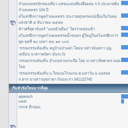
กำแพงเพชรนักท่องเที่ยว แห่ชมแสงเสียงสื่อผสม ร.5 ประพาสต้น
กำแพงเพชร 104 ปี
สโมสรฝึกการพูดกำแพงเพชร ประกวดสุนทรพจน์เนื่องในวันพ่อ
แห่งชาติ ๕ ธันวาคม ๒๕๕๓
ท้าวศรีสุดาจันทร์ "แม่หยัวเมือง" ใครว่าหล่อนชั่ว
สโมสรฝึกการพูดกำแพงเพชรดน้ำขอพร ผู้ใหญ่ในสโมสรฝึกการ
พูด พุธที่ ๒๐ เมษา ๕๔ ๑๙.๐๐น
วรรณกรรมท้องถิ่น หมู่บ้านป่าแฝก โดยนางสาวนันทกา บุญ
เหมือน นาสาวพนิดา มั่นระวัง
วรรณกรรมท้องถิ่น อำเภอลานกระบือ โดย นางสาวจิตตาพร ยอด
โยม
วรรณกรรมท้องถิ่น:บ.ใหม่แม่โกนเกน ต.มหาวัน อ.แม่สอด
จ.ตาก นางสาวนุชภาดา ก้อนจะรา 541122745
เริ่มหัวข้อใหม่มากที่สุด
apairach
santi
กรกช สีกล่อม