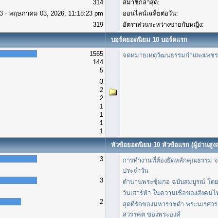
314
สมาชิกล่าสุด:
3 - พฤษภาคม 03, 2026, 11:18:23 pm
ออนไลน์เฉลี่ยต่อวัน:
319
อัตราส่วนระหว่างชายกับหญิง:
บอร์ดยอดนิยม 10 บอร์ดแรก
1565
จดหมายเหตุวัฒนธรรมกำแพงเพชร
144
5
3
2
2
1
1
1
1
หัวข้อยอดนิยม 10 หัวข้อแรก (ผู้อ่านสูงส
3
การทำงานที่ต้องยึดหลักคุณธรรม จร
ประจำวัน
3
ตำนานพระซุ้มกอ ฉบับสมบูรณ์ โดย
วันเสาร์ห้า ในความเชื่อของสังคม
2
สุดที่รักของมหาราชดำ พระนเรศวร เ
สวรรคต ของพระองค์