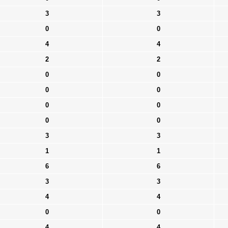
3
3
0
0
4
4
2
2
0
0
0
0
0
0
0
0
3
3
1
1
6
6
3
3
4
4
0
0
4
4