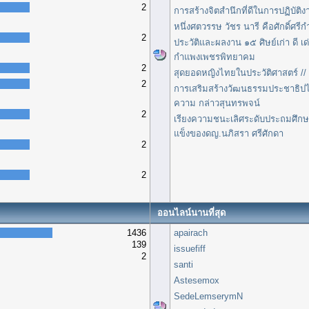
2
การสร้างจิตสำนึกที่ดีในการปฏิบัติง
หนึ่งศตวรรษ วัชร นารี คือศักดิ์ศ
2
ประวัติและผลงาน ๑๕ ศิษย์เก่า ดี เ
กำแพงเพชรพิทยาคม
2
สุดยอดหญิงไทยในประวัติศาสตร์ // 
2
การเสริมสร้างวัฒนธรรมประชาธิป
ความ กล่าวสุนทรพจน์
2
เรียงความชนะเลิศระดับประถมศึกษา
แข็งของดญ.นภิสรา ศรีศักดา
2
2
ออนไลน์นานที่สุด
1436
apairach
139
issuefiff
2
santi
Astesemox
SedeLemserymN