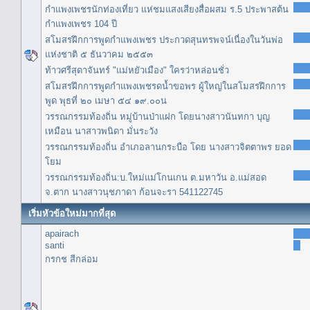
กำแพงเพชรนักท่องเที่ยว แห่ชมแสงเสียงสื่อผสม ร.5 ประพาสต้น
กำแพงเพชร 104 ปี
สโมสรฝึกการพูดกำแพงเพชร ประกวดสุนทรพจน์เนื่องในวันพ่อ
แห่งชาติ ๕ ธันวาคม ๒๕๕๓
ท้าวศรีสุดาจันทร์ "แม่หยัวเมือง" ใครว่าหล่อนชั่ว
สโมสรฝึกการพูดกำแพงเพชรดน้ำขอพร ผู้ใหญ่ในสโมสรฝึกการ
พูด พุธที่ ๒๐ เมษา ๕๔ ๑๙.๐๐น
วรรณกรรมท้องถิ่น หมู่บ้านป่าแฝก โดยนางสาวนันทกา บุญ
เหมือน นาสาวพนิดา มั่นระวัง
วรรณกรรมท้องถิ่น อำเภอลานกระบือ โดย นางสาวจิตตาพร ยอด
โยม
วรรณกรรมท้องถิ่น:บ.ใหม่แม่โกนเกน ต.มหาวัน อ.แม่สอด
จ.ตาก นางสาวนุชภาดา ก้อนจะรา 541122745
เริ่มหัวข้อใหม่มากที่สุด
apairach
santi
กรกช สีกล่อม