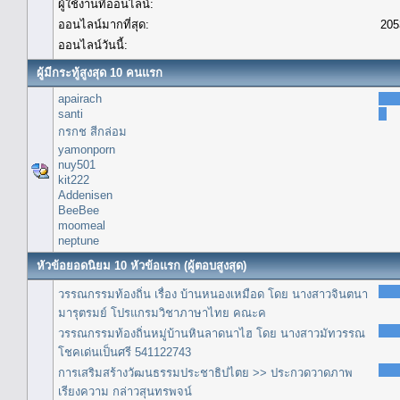
ผู้ใช้งานที่ออนไลน์:
ออนไลน์มากที่สุด:
205
ออนไลน์วันนี้:
ผู้มีกระทู้สูงสุด 10 คนแรก
apairach
santi
กรกช สีกล่อม
yamonporn
nuy501
kit222
Addenisen
BeeBee
moomeal
neptune
หัวข้อยอดนิยม 10 หัวข้อแรก (ผู้ตอบสูงสุด)
วรรณกรรมท้องถิ่น เรื่อง บ้านหนองเหมือด โดย นางสาวจินตนา
มารุตรมย์ โปรแกรมวิชาภาษาไทย คณะค
วรรณกรรมท้องถิ่นหมู่บ้านหินลาดนาไฮ โดย นางสาวมัทวรรณ
โชคเด่นเป็นศรี 541122743
การเสริมสร้างวัฒนธรรมประชาธิปไตย >> ประกวดวาดภาพ
เรียงความ กล่าวสุนทรพจน์