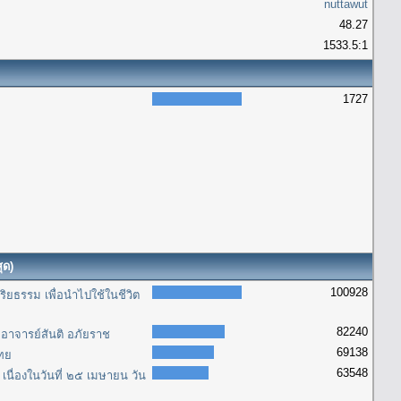
nuttawut
48.27
1533.5:1
1727
ุด)
100928
ิยธรรม เพื่อนำไปใช้ในชีวิต
82240
อาจารย์สันติ อภัยราช
69138
ไทย
63548
นื่องในวันที่ ๒๕ เมษายน วัน