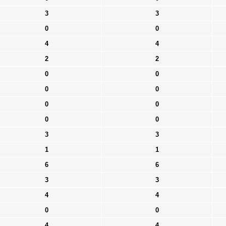
3
3
0
0
4
4
2
2
0
0
0
0
0
0
0
0
3
3
1
1
6
6
3
3
4
4
0
0
4
4