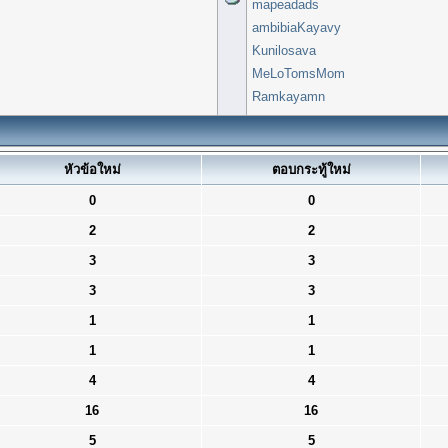
mapeadads
ambibiaKayavy
Kunilosava
MeLoTomsMom
Ramkayamn
หัวข้อใหม่
ตอบกระทู้ใหม่
0
0
2
2
3
3
3
3
1
1
1
1
4
4
16
16
5
5