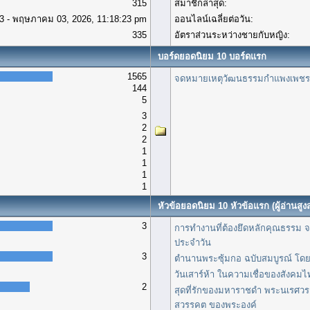
315
สมาชิกล่าสุด:
3 - พฤษภาคม 03, 2026, 11:18:23 pm
ออนไลน์เฉลี่ยต่อวัน:
335
อัตราส่วนระหว่างชายกับหญิง:
บอร์ดยอดนิยม 10 บอร์ดแรก
1565
จดหมายเหตุวัฒนธรรมกำแพงเพชร
144
5
3
2
2
1
1
1
1
หัวข้อยอดนิยม 10 หัวข้อแรก (ผู้อ่านสูงส
3
การทำงานที่ต้องยึดหลักคุณธรรม จร
ประจำวัน
3
ตำนานพระซุ้มกอ ฉบับสมบูรณ์ โดย
วันเสาร์ห้า ในความเชื่อของสังคม
2
สุดที่รักของมหาราชดำ พระนเรศวร เ
สวรรคต ของพระองค์