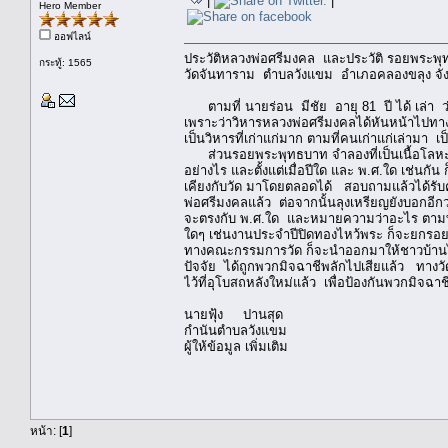
|
|
Hero Member
ออฟไลน์
ประวัติหลวงพ่อศรีมงคล และประวัติ รอยพระพ
กระทู้: 1565
วัดจันทาราม ตำบลวังแขม อำเภอคลองขลุง จั
ตามที่ นายร่อน มีชัย อายุ 81 ปี ได้ เล่า ว่า ว
เพราะว่าวิหารหลวงพ่อศรีมงคลได้หันหน้าไปทา
เป็นวิหารที่เก่าแก่มาก ตามที่คนเก่าแก่เล่ามา 
ส่วนรอยพระพุทธบาท จำลองที่เป็นเนื้อโลหะ ที่
อย่างไร และตั้งแต่เมื่อปีใด และ พ.ศ.ใด เช่นกัน
เคียงกับวัด มาโดยตลอดได้ สอบถามแล้วได้รับคำต
พ่อศรีมงคลแล้ว ต่อจากนั้นลุงเหรียญยังบอกอีก
จะตรงกับ พ.ศ.ใด และหมายความว่าอะไร ตามที่ส
ใดๆ เช่นงานประจำปีปิดทองไหว้พระ ก็จะยกร
ทางคณะกรรมการวัด ก็จะนำออกมาให้ชาวบ้านได้ปิ
ปัจจัย ได้ถูกพวกมิจฉาชีพลักไปเสียแล้ว ทางวัดก
ไว้ที่อุโบสถหลังใหม่แล้ว เพื่อป้องกันพวกมิจฉ
นายฟุ้ง ปานสุด
กำนันตำบลวังแขม
ผู้ให้ข้อมูล เพิ่มเติม
หน้า: [
1
]