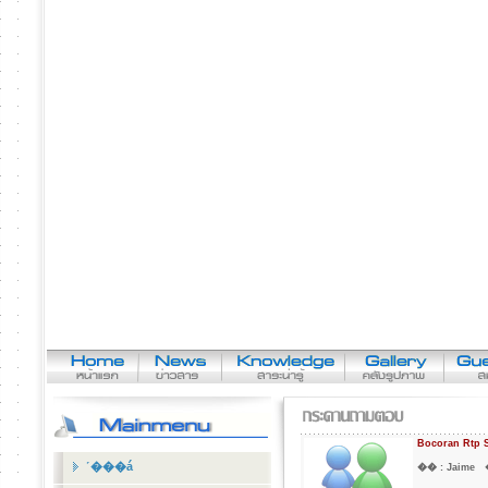
Bocoran Rtp S
˹���á
�� :
Jaime