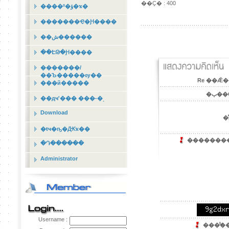
��Ҫ� : 400
����º�ؤ�ҡ�
�������Ҿ�Ԩ����
��ش������
��ԷԹ�Ԩ����
�������/
��Ъ�����ѹ��
Re ��Ǣ�
���й�����
�ٻ��
��дҹʹ��� ���-�ͺ
Download
�ͤ
�ŧҹ�ҧ�Ԫҡ��
��������´
�Դ������
Administrator
Username :
���ͧ͢��