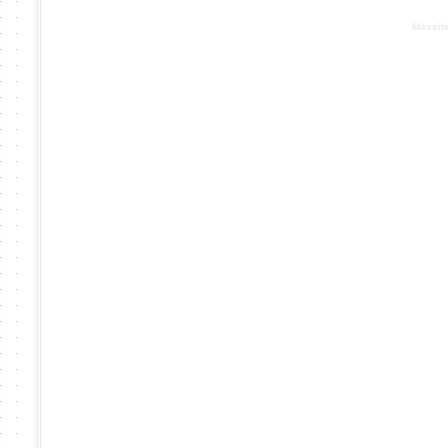
Based on :
Maxsit