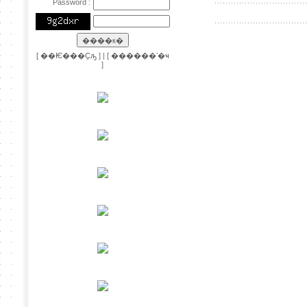
Password :
[
��Ѥ���Ҫԡ
] | [
������ʼ�ҹ
]