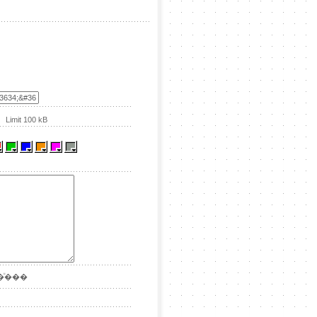
Limit 100 kB
ͧ���