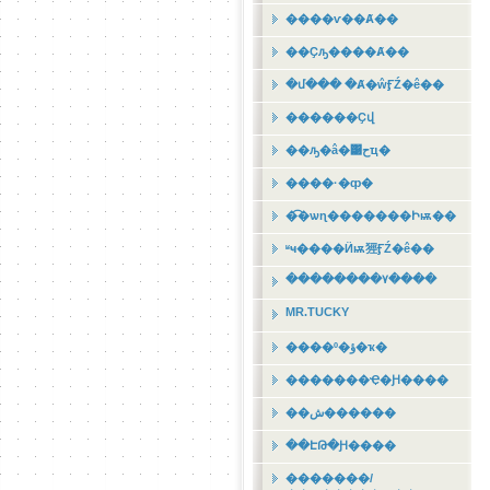
����ѵ��Ⱥ��
��Ҫԡ����Ⱥ��
�մ��� �Ⱥ�ŵӺŹ�ê��
������Ҫվ
��ԡ�â�͹حҵ�
����·�ȹ�
�͡�ѡɳ�������Իѭ��
ʶҹ����Ӥѭ㹵ӺŹ�ê��
��������٧����
MR.TUCKY
����º�ؤ�ҡ�
�������Ҿ�Ԩ����
��ش������
��ԷԹ�Ԩ����
�������/