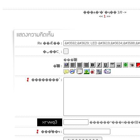
���ѧ�ʴ�˹�ҷ��
1/0
->
<<
1
>>
Re ��Ǣ�� :
�ٻ��Сͺ :
���ͤ͹
�ͤ͹ :
��������´ :
������ʷ���ҹ���ŧ㹪�
���ͧ͢��ҹ :