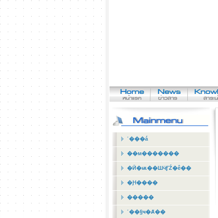
˹���á
��м�������
�Ӣ�ѭ��ШӵӺŹ�ê��
�Ԩ����
�����
˹��§ҹ�Ⱥ��