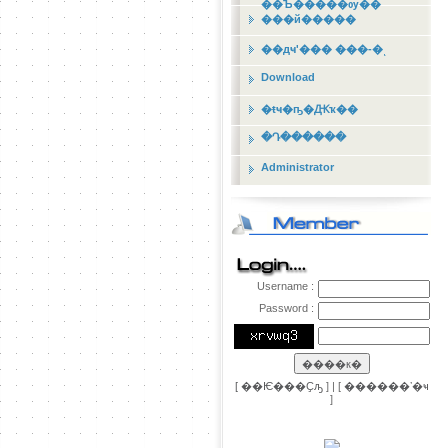
��Ъ�����ѹ��
���й�����
��дҹʹ��� ���-�ͺ
Download
�ŧҹ�ҧ�Ԫҡ��
�Դ������
Administrator
Username :
Password :
[
��Ѥ���Ҫԡ
] | [
������ʼ�ҹ
]