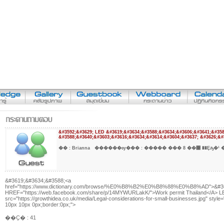
&#3592;&#3629; LED &#3619;&#3634;&#3588;&#3634;&#3606;&#3641;&#358
&#3588;&#3640;&#3603;&#3616;&#3634;&#3614;&#3604;&#3637; &#3626;&#
�� :
Brianna
������ѹ��� :
����� ��� 8 ��͹ ��Ȩԡ�¹ �
&#3619;&#3634;&#3588;<a
href="https://www.dictionary.com/browse/%E0%B8%B2%E0%B8%88%E0%B8%AD">&#363
HREF="https://web.facebook.com/share/p/14MYWURLakK/">Work permit Thailand</A> L
src="https://growthidea.co.uk/media/Legal-considerations-for-small-businesses.jpg" style=
10px 10px 0px;border:0px;">
��Ҫ� : 41