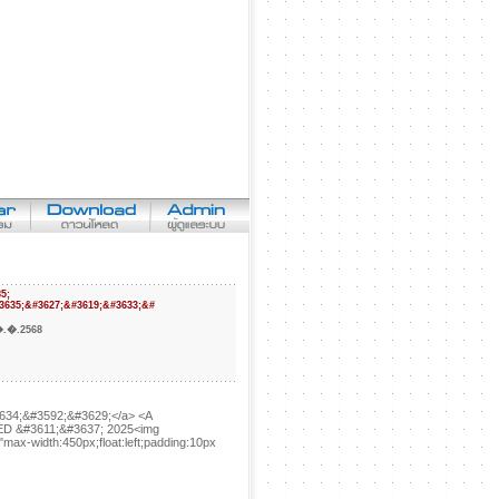
5;
3635;&#3627;&#3619;&#3633;&#
.�.2568
4;&#3592;&#3629;</a> <A
ED &#3611;&#3637; 2025<img
"max-width:450px;float:left;padding:10px