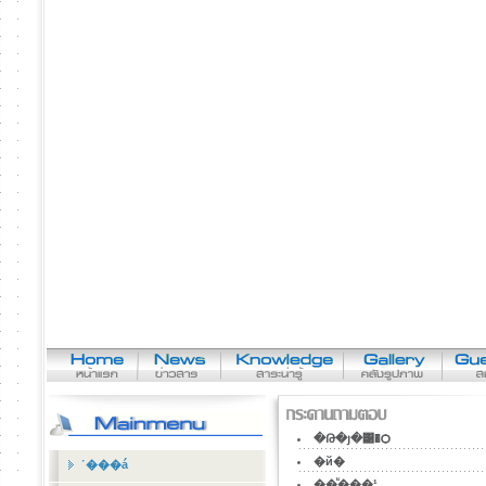
�Թ�յ�͹�Ѻ
�й�
˹���á
��ͧ���¹