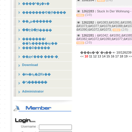
1262284 :
(2/0)
����º�ؤ�ҡ�
1262283 :
Stuck In Der Wohnung -
�������Ҿ�Ԩ����
(5/0)
��ش������
1262282 :
&#1083;&#1091;&#1095
&#1073;&#1077;&#1079;&#1088;&#107
&#1090;&#1072;&#1073;
(2/0)
��ԷԹ�Ԩ����
1262281 :
&#1042; &#1091;&#108
�������/
&#1082;&#1072;&#1090;&#1077;&#107
(2/0)
��Ъ�����ѹ��
���й�����
���ѧ�ʴ�˹�ҷ��
<-
10/126239
<<
10
11
12
13
14
15
16
17
18
19
>>
��дҹʹ��� ���-�ͺ
Download
�ŧҹ�ҧ�Ԫҡ��
�Դ������
Administrator
Username :