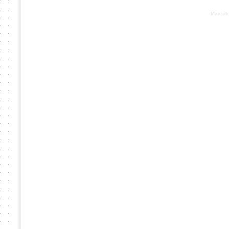
Based on :
Maxsit