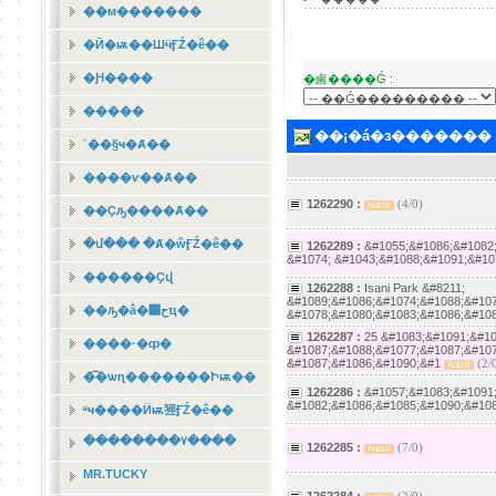
��м�������
�Ӣ�ѭ��ШӵӺŹ�ê��
�Ԩ����
�鹵����Ǵ :
�����
��¡�á�з�������
˹��§ҹ�Ⱥ��
����ѵ��Ⱥ��
1262290 :
(4/0)
��Ҫԡ����Ⱥ��
�մ��� �Ⱥ�ŵӺŹ�ê��
1262289 :
&#1055;&#1086;&#1082
&#1074; &#1043;&#1088;&#1091;&#10
������Ҫվ
1262288 :
Isani Park &#8211;
&#1089;&#1086;&#1074;&#1088;&#107
��ԡ�â�͹حҵ�
&#1078;&#1080;&#1083;&#1086;&#108
1262287 :
25 &#1083;&#1091;&#10
����·�ȹ�
&#1087;&#1088;&#1077;&#1087;&#107
&#1087;&#1086;&#1090;&#1
(2/
�͡�ѡɳ�������Իѭ��
1262286 :
&#1057;&#1083;&#1091;
&#1082;&#1086;&#1085;&#1090;&#108
ʶҹ����Ӥѭ㹵ӺŹ�ê��
��������٧����
1262285 :
(7/0)
MR.TUCKY