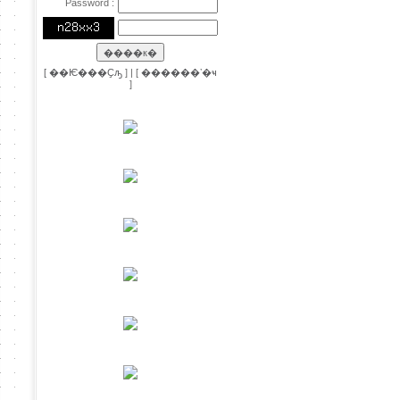
Password :
[
��Ѥ���Ҫԡ
] | [
������ʼ�ҹ
]