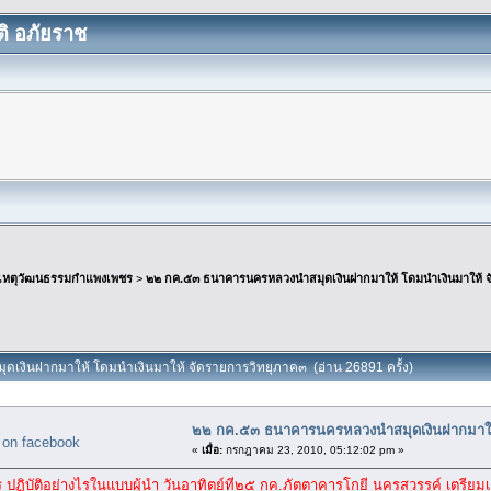
ิ อภัยราช
เหตุวัฒนธรรมกำแพงเพชร
>
๒๒ กค.๕๓ ธนาคารนครหลวงนำสมุดเงินฝากมาให้ โดมนำเงินมาให้ จ
เงินฝากมาให้ โดมนำเงินมาให้ จัดรายการวิทยุภาค๓ (อ่าน 26891 ครั้ง)
๒๒ กค.๕๓ ธนาคารนครหลวงนำสมุดเงินฝากมาให้
«
เมื่อ:
กรกฎาคม 23, 2010, 05:12:02 pm »
ร ปฏิบัติอย่างไรในแบบผู้นำ วันอาทิตย์ที่๒๕ กค.ภัตตาคารโกยี นครสวรรค์ เตรีย