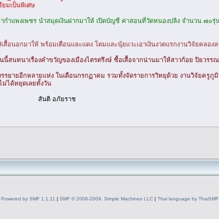
ียมเป็นพิเศษ
ำแพงเพชร นำสมุดเงินฝากมาให้ เปิดบัญชี ค่าสอนที่วัดหนองปลิง จำนวน ๗๐รุ่น
่เสื้อนอกมาให้ พร้อมเตือนและแดง โดมและนุ้ยแวะเอาเงินงวดแรกงานวิจัยคลองลานม
นนี้สนทนาเรื่องคำขวัญของเมืองไตรตรึงษ์ ซื้อเสื้อจากน่านมาให้สาวก้อย ปิยวร
รยายอีกหลายแห่ง ในเดือนกรกฏาคม รวมทั้งจัดรายการวิทยุด้วย งานวิจัยครูภูมิปัญ
่ได้หยุดเลยทั้งวัน
ภัยราช
Powered by SMF 1.1.11
|
SMF © 2006-2009, Simple Machines LLC
|
Thai language by ThaiSMF