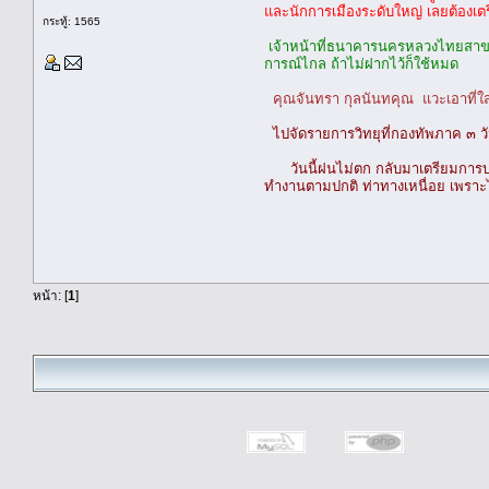
และนักการเมืองระดับใหญ่ เลยต้องเตร
กระทู้: 1565
เจ้าหน้าที่ธนาคารนครหลวงไทยสาขาก
การณ์ไกล ถ้าไม่ฝากไว้ก็ใช้หมด
คุณจันทรา กุลนันทคุณ แวะเอาที่ใส
ไปจัดรายการวิทยุที่กองทัพภาค ๓ วั
วันนี้ฝนไม่ตก กลับมาเตรียมการบร
ทำงานตามปกติ ท่าทางเหนื่อย เพราะไม
สันติ อ
หน้า: [
1
]