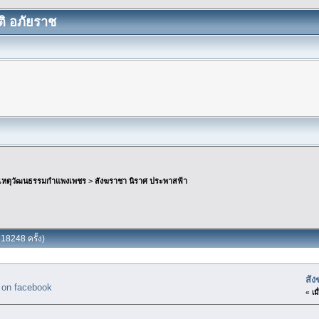
ิ อภัยราช
เหตุวัฒนธรรมกำแพงเพชร
>
สังฆราชา นิราศ ประพาสฟ้า
18248 ครั้ง)
สั
«
เมื