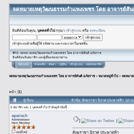
จดหมายเหตุวัฒนธรรมกำแพงเพชร โดย อาจารย์สันต
ยินดีต้อนรับคุณ,
บุคคลทั่วไป
กรุณา
เข้าสู่ระบบ
หรือ
ลงทะเบียน
เข้าสู่ระบบด้วยชื่อผู้ใช้ รหัสผ่าน และระยะเวลาในเซสชั่น
ข่าว
: จดหมายเหตุวัฒนธรรมกำแพงเพชร โดย อาจารย์สันติ อภัยราช
ยินดีต้อนรับสมาชิก และผู้เยื่ยมชมทุกๆท่าน
หน้าแรก
ช่วยเหลือ
ค้นหา
ปฏิทิน
เข้าสู่ระบบ
สมัครสมาชิก
จดหมายเหตุวัฒนธรรมกำแพงเพชร โดย อาจารย์สันติ อภัยราช
>
หมวดหมู่ทั่วไป
>
จดหมาย
หน้า: [
1
]
ผู้เขียน
หัวข้อ: สังฆราชา นิราศ ประพาสฟ้า (อ่าน 
0 สมาชิก และ 1 บุคคลทั่วไป กำลังดูหัวข้อนี้
apairach
Administrator
|
|
Hero Member
สังฆราชา นิราศ ประพาสฟ้า
ออฟไลน์