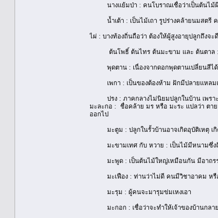
นางแย้มป่า : คนโบราณเชื่อว่าเป็นต้นไม้ผีสิ
น้ำเต้า : เป็นไม้เถา รูปร่างคล้ายนมสตรี ค
ไผ่ : บางท้องถิ่นถือว่า ต้องให้ผู้สูงอายุปลูกถ
ต้นโพธิ์ ต้นไทร ต้นมะขาม และ ต้นตาล : เป็น
พุดตาน : เนื่องจากดอกพุดตานเปลี่ยนสีได้ตล
เพกา : เป็นของต้องห้าม ฝักมีปลายแหลมเหมือ
ปรง : ภาคกลางไม่นิยมปลูกในบ้าน เพราะถื
มะละกอ : ชื่อคล้าย มร หรือ มะระ แปลว่า ตาย
ออกไป
มะตูม : ปลูกในรั้วบ้านอาจเกิดอุบัติเหตุ เก
มะขามเทศ กับ หวาย : เป็นไม้มีหนามซึ่งถือกัน
มะพูด : เป็นต้นไม้ใหญ่เหมือนกัน มีอาถรร
มะเฟือง : ท่านว่าไม่ดี คนมีวิชาอาคม หรือถ
มะรุม : ผู้คนจะมารุมข่มเหงเอา
มะกอก : เชื่อว่าจะทำให้เจ้าของบ้านกลายเป