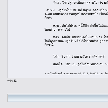
รักเร่ : ใครปลูกจะเป็นคนหลายใจ เร่ขายร
ลั่นทม : ปลูกไว้ในบ้านไม่ดี มีสุขจะกลายเป็นท
ระทม อันแปลว่าความทุกข์ แต่ภาคเหนือ เรียกล
ถือกัน
หลุ่ย : ต้นไม้ประเภทนี้มีฝัก มักขึ้นในดินแ
โยกย้ายกระจายไป
หลิว : คนจีนไม่นิยมปลูกในบ้านเพราะใบหลิวล
ใดมีลูกสาวและปลูกต้นหลิวไว้ในบ้านด้วย ลูกสาว
ลีลาวดี
โศก : โบราณว่าหมายถึงความโศกเศร้า
สลัดได : ไม่นิยมปลูกในรั้วบ้านเช่นกัน 
«
แก้ไขครั้งสุดท้าย: พฤษภาคม 06, 2013, 10:06:21 am โด
หน้า: [
1
]