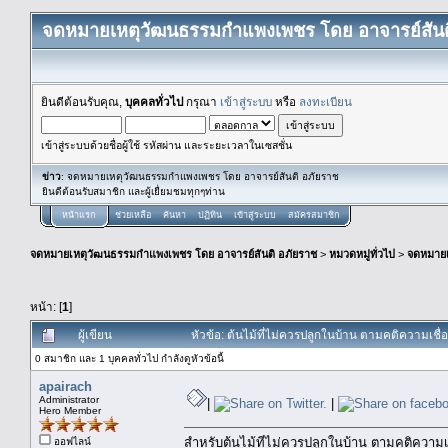
จดหมายเหตุวัฒนธรรมกำแพงเพชร โดย อาจารย์สันต
ยินดีต้อนรับคุณ,
บุคคลทั่วไป
กรุณา
เข้าสู่ระบบ
หรือ
ลงทะเบียน
เข้าสู่ระบบด้วยชื่อผู้ใช้ รหัสผ่าน และระยะเวลาในเซสชั่น
ข่าว
: จดหมายเหตุวัฒนธรรมกำแพงเพชร โดย อาจารย์สันติ อภัยราช
ยินดีต้อนรับสมาชิก และผู้เยื่ยมชมทุกๆท่าน
หน้าแรก
ช่วยเหลือ
ค้นหา
ปฏิทิน
เข้าสู่ระบบ
สมัครสมาชิก
จดหมายเหตุวัฒนธรรมกำแพงเพชร โดย อาจารย์สันติ อภัยราช
>
หมวดหมู่ทั่วไป
>
จดหมาย
หน้า: [
1
]
ผู้เขียน
หัวข้อ: ต้นไม้ที่ไม่ควรปลูกในบ้าน ตามคติความเชื
0 สมาชิก และ 1 บุคคลทั่วไป กำลังดูหัวข้อนี้
apairach
Administrator
|
|
Hero Member
สำหรับต้นไม้ที่ไม่ควรปลูกในบ้าน ตามคติความเ
ออฟไลน์