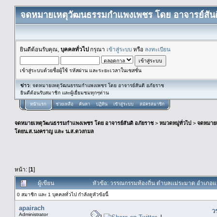
จดหมายเหตุวัฒนธรรมกำแพงเพชร โดย อาจารย์สันต
ยินดีต้อนรับคุณ,
บุคคลทั่วไป
กรุณา
เข้าสู่ระบบ
หรือ
ลงทะเบียน
เข้าสู่ระบบด้วยชื่อผู้ใช้ รหัสผ่าน และระยะเวลาในเซสชั่น
ข่าว
: จดหมายเหตุวัฒนธรรมกำแพงเพชร โดย อาจารย์สันติ อภัยราช
ยินดีต้อนรับสมาชิก และผู้เยื่ยมชมทุกๆท่าน
หน้าแรก
ช่วยเหลือ
ค้นหา
ปฏิทิน
เข้าสู่ระบบ
สมัครสมาชิก
จดหมายเหตุวัฒนธรรมกำแพงเพชร โดย อาจารย์สันติ อภัยราช
>
หมวดหมู่ทั่วไป
>
จดหมาย
โดยน.ส.นงคราญ และ น.ส.ดวงกมล
หน้า: [
1
]
ผู้เขียน
หัวข้อ: วรรณกรรมท้องถิ่น ตำบลเเม่ระมาด อำเภอ
0 สมาชิก และ 1 บุคคลทั่วไป กำลังดูหัวข้อนี้
apairach
ว
Administrator