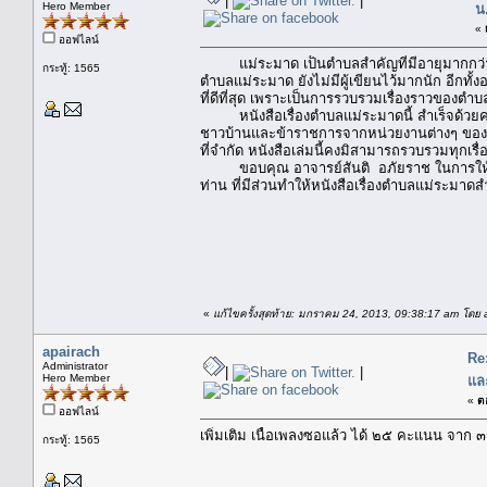
|
|
Hero Member
น
«
ออฟไลน์
แม่ระมาด เป็นตำบลสำคัญที่มีอายุมากกว่าร้อ
กระทู้: 1565
ตำบลแม่ระมาด ยังไม่มีผู้เขียนไว้มากนัก อีกทั้
ที่ดีที่สุด เพราะเป็นการรวบรวมเรื่องราวของตำบ
หนังสือเรื่องตำบลแม่ระมาดนี้ สำเร็จด้วยความต
ชาวบ้านและข้าราชการจากหน่วยงานต่างๆ ของตำ
ที่จำกัด หนังสือเล่มนี้คงมิสามารถรวบรวมทุกเรื่
ขอบคุณ อาจารย์สันติ อภัยราช ในการให้ค
ท่าน ที่มีส่วนทำให้หนังสือเรื่องตำบลแม่ระมาดสำ
คณะผู
«
แก้ไขครั้งสุดท้าย: มกราคม 24, 2013, 09:38:17 am โดย 
apairach
Re
Administrator
|
|
Hero Member
แล
«
ตอ
ออฟไลน์
เพิ่มเติม เนื้อเพลงซอแล้ว ได้ ๒๕ คะแนน จาก ๓
กระทู้: 1565