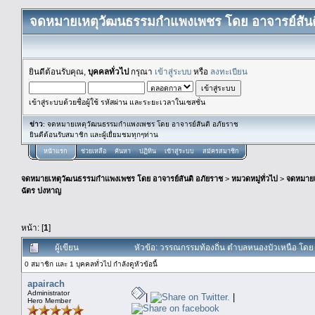
จดหมายเหตุวัฒนธรรมกำแพงเพชร โดย อาจารย์สันต
ยินดีต้อนรับคุณ,
บุคคลทั่วไป
กรุณา
เข้าสู่ระบบ
หรือ
ลงทะเบียน
เข้าสู่ระบบด้วยชื่อผู้ใช้ รหัสผ่าน และระยะเวลาในเซสชั่น
ข่าว
: จดหมายเหตุวัฒนธรรมกำแพงเพชร โดย อาจารย์สันติ อภัยราช
ยินดีต้อนรับสมาชิก และผู้เยื่ยมชมทุกๆท่าน
หน้าแรก
ช่วยเหลือ
ค้นหา
ปฏิทิน
เข้าสู่ระบบ
สมัครสมาชิก
จดหมายเหตุวัฒนธรรมกำแพงเพชร โดย อาจารย์สันติ อภัยราช
>
หมวดหมู่ทั่วไป
>
จดหมาย
ฉัตร ปงหาญ
หน้า: [
1
]
ผู้เขียน
หัวข้อ: วรรณกรรมท้องถิ่น ตำบลหนองบัวเหนือ โด
0 สมาชิก และ 1 บุคคลทั่วไป กำลังดูหัวข้อนี้
apairach
Administrator
|
|
Hero Member