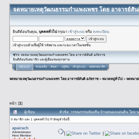
จดหมายเหตุวัฒนธรรมกำแพงเพชร โดย อาจารย์สันต
ยินดีต้อนรับคุณ,
บุคคลทั่วไป
กรุณา
เข้าสู่ระบบ
หรือ
ลงทะเบียน
เข้าสู่ระบบด้วยชื่อผู้ใช้ รหัสผ่าน และระยะเวลาในเซสชั่น
ข่าว
: จดหมายเหตุวัฒนธรรมกำแพงเพชร โดย อาจารย์สันติ อภัยราช
ยินดีต้อนรับสมาชิก และผู้เยื่ยมชมทุกๆท่าน
หน้าแรก
ช่วยเหลือ
ค้นหา
ปฏิทิน
เข้าสู่ระบบ
สมัครสมาชิก
จดหมายเหตุวัฒนธรรมกำแพงเพชร โดย อาจารย์สันติ อภัยราช
>
หมวดหมู่ทั่วไป
>
จดหมาย
หน้า: [
1
]
ผู้เขียน
หัวข้อ: วรรณกรรมท้องถิ่น บ้านหนองแผ่นดิน โดย น
0 สมาชิก และ 1 บุคคลทั่วไป กำลังดูหัวข้อนี้
apairach
Administrator
|
|
Hero Member