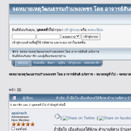
จดหมายเหตุวัฒนธรรมกำแพงเพชร โดย อาจารย์สันต
ยินดีต้อนรับคุณ,
บุคคลทั่วไป
กรุณา
เข้าสู่ระบบ
หรือ
ลงทะเบียน
เข้าสู่ระบบด้วยชื่อผู้ใช้ รหัสผ่าน และระยะเวลาในเซสชั่น
ข่าว
: จดหมายเหตุวัฒนธรรมกำแพงเพชร โดย อาจารย์สันติ อภัยราช
ยินดีต้อนรับสมาชิก และผู้เยื่ยมชมทุกๆท่าน
หน้าแรก
ช่วยเหลือ
ค้นหา
ปฏิทิน
เข้าสู่ระบบ
สมัครสมาชิก
จดหมายเหตุวัฒนธรรมกำแพงเพชร โดย อาจารย์สันติ อภัยราช
>
หมวดหมู่ทั่วไป
>
จดหมาย
หน้า: [
1
]
ผู้เขียน
หัวข้อ: ถ้ำอึดใจ เมืองลับแลใต้พิภพ ตำนานพิศวง บ
0 สมาชิก และ 2 บุคคลทั่วไป กำลังดูหัวข้อนี้
apairach
Administrator
|
|
Hero Member
ถ้ำอึดใจ เมืองลับแลใต้พิภพ ตำนานพิศวง บ้าน
ออฟไลน์