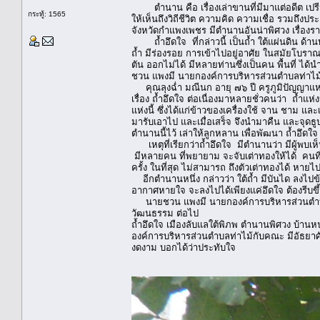
ตำนาน คือ เรื่องเล่าขานที่มีมาแต่อดีต เปรียบไ
กระทู้: 1565
ให้เห็นถึงวิถีชีวิต ความคิด ความเชื่อ รวมถึง
จังหวัดกำแพงเพชร มีตำนานอันน่าพิศวง เรื่อง
ถ้ำอึดใจ ที่กล่าวนี้ เป็นถ้ำ ใต้แผ่นดิน ด
ถ้ำ มีร่องรอย การเข้าไปอยู่อาศัย ในสมัยโบราณ
ตัน ออกไม่ได้ มีหลายท่านซึ่งเป็นคน พื้นที่
ชวน แพงมี นายกองค์การบริหารส่วนตำบลท่าไม้ แ
คุณลุงฉ่ำ มณีนก อายุ ๗๖ ปี ครูภูมิปัญญาแห่งบ้
เรื่อง ถ้ำอึดใจ ต่อเนื่องมาหลายชั่วคนว่า ถ้ำแ
แห่งนี้ ซึ่งได้แก่ข้าวของเครื่องใช้ จาน ชาม แล
มารับเอาไป และเมื่อเสร็จ จึงนำมาคืน และจุดธู
ตำนานนี้ไว้ เล่าให้ลูกหลาน เพื่อพัฒนา ถ้ำอึดใ
เหตุที่เรียกว่าถ้ำอึดใจ มีตำนานว่า มีผู้พบเห
มีหลายคน ที่พยายาม จะจับเต่าทองให้ได้ คนที่ต
ครั้ง ในที่สุด ไม่สามารถ ถึงตัวเต่าทองได้ หายไปใ
อีกตำนานหนึ่ง กล่าวว่า ใต้ถ้ำ มีบันได ลงไปข
อากาศหายใจ จะลงไปได้เพียงแค่อึดใจ ต้องรีบขึ
นายชวน แพงมี นายกองค์การบริหารส่วนตำบล ท่า
วัฒนธรรม ต่อไป
ถ้ำอึดใจ เมืองลับแลใต้พิภพ ตำนานพิศวง บ้านหน
องค์การบริหารส่วนตำบลท่าไม้กับคณะ มีอัธยาศัย
งดงาม บอกได้ว่าประทับใจ
สันติ อภัย