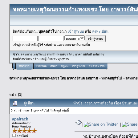
จดหมายเหตุวัฒนธรรมกำแพงเพชร โดย อาจารย์สันต
ยินดีต้อนรับคุณ,
บุคคลทั่วไป
กรุณา
เข้าสู่ระบบ
หรือ
ลงทะเบียน
เข้าสู่ระบบด้วยชื่อผู้ใช้ รหัสผ่าน และระยะเวลาในเซสชั่น
ข่าว
: จดหมายเหตุวัฒนธรรมกำแพงเพชร โดย อาจารย์สันติ อภัยราช
ยินดีต้อนรับสมาชิก และผู้เยื่ยมชมทุกๆท่าน
หน้าแรก
ช่วยเหลือ
ค้นหา
ปฏิทิน
เข้าสู่ระบบ
สมัครสมาชิก
จดหมายเหตุวัฒนธรรมกำแพงเพชร โดย อาจารย์สันติ อภัยราช
>
หมวดหมู่ทั่วไป
>
จดหมาย
หน้า: [
1
]
ผู้เขียน
หัวข้อ: วรรณกรรมท้องถิ่น เรื่อง บ้าน
0 สมาชิก และ 3 บุคคลทั่วไป กำลังดูหัวข้อนี้
apairach
Administrator
|
|
Hero Member
หมู่บ้านหนองเหมือด ตั้งอยู่ที่ตำบ
ออฟไลน์