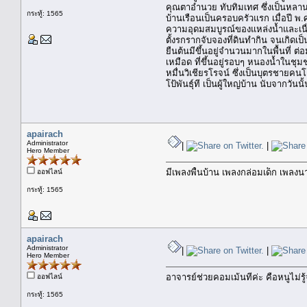
คุณตาอำนวย ทับทิมเทศ ซึ่งเป็นหลานขอ
กระทู้: 1565
บ้านเรือนเป็นครอบครัวแรก เมื่อปี พ
ความอุดมสมบูรณ์ของแหล่งน้ำและเนื่อง
ตั้งรกรากจับจองที่ดินทำกิน จนเกิดเป็
ยืนต้นมีขึ้นอยู่จำนวนมากในพื้นที่ ต
เหมือด ที่ขึ้นอยู่รอบๆ หนองน้ำในชุม
หมื่นวิเชียรโรจน์ ซึ่งเป็นบุตรชายค
โป้พันธุ์ที เป็นผู้ใหญ่บ้าน นับจากวันน
apairach
Administrator
|
|
Hero Member
มีเพลงพื้นบ้าน เพลงกล่อมเด็ก เพลงน
ออฟไลน์
กระทู้: 1565
apairach
Administrator
|
|
Hero Member
อาจารย์ช่วยคอมเม้นทีค่ะ คือหนูไม่รู
ออฟไลน์
กระทู้: 1565