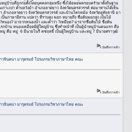
ู่บ้านที่ถูกก่อตั้งโดยบุคคลกลุ่มหนึ่ง ซึ่งได้อพยพครอบครัวมาตั้งถิ่นฐาน
้านเกาะเปา ตำบลวังม้า อำเภอลาดยาว จังหวัดนครสวรรค์ ต่อมาท่านได้เห็น
ลวังม้า อำเภอลาดยาว จังหวัดนครสวรรค์ และบ้านโคกหม้อ จังหวัดอุทัยธานี มา
นน เป็นภาษาอีสาน แปลว่า ที่ราบสูง พอก หมายถึง ชื่อต้นพอกสูง เป็นไม้
ว่า ?หนอง? มาจากหนองน้ำ และคำว่า ?เหมือด? มาจากชื่อต้นไม้ ชื่อต้น
กบ้าน หนองเหมือดมีผู้ใหญ่บ้าน ซึ่งทำหน้าที่ เป็นผู้นำหมู่บ้านคนแรก คือ
 คือ หมู่ 6 มีนายโนรี คชฤทธิ์ เป็นผู้ใหญ่บ้าน และหมู่ 7 มีนายศราวุฒิ
บันทึกการเข้า
างสาวจินตนา มารุตรมย์ โปรแกรมวิชาภาษาไทย คณะ
บันทึกการเข้า
างสาวจินตนา มารุตรมย์ โปรแกรมวิชาภาษาไทย คณะ