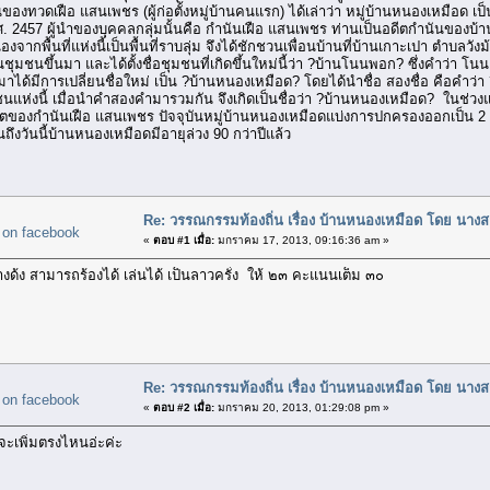
งทวดเฝือ แสนเพชร (ผู้ก่อตั้งหมู่บ้านคนแรก) ได้เล่าว่า หมู่บ้านหนองเหมือด เป็นหม
.ศ. 2457 ผู้นำของบุคคลกลุ่มนั้นคือ กำนันเฝือ แสนเพชร ท่านเป็นอดีตกำนันของบ
จากพื้นที่แห่งนี้เป็นพื้นที่ราบลุ่ม จึงได้ชักชวนเพื่อนบ้านที่บ้านเกาะเปา ตำบ
นชุมชนขึ้นมา และได้ตั้งชื่อชุมชนที่เกิดขึ้นใหม่นี้ว่า ?บ้านโนนพอก? ซึ่งคำว่า โ
่อมาได้มีการเปลี่ยนชื่อใหม่ เป็น ?บ้านหนองเหมือด? โดยได้นำชื่อ สองชื่อ คือคำ
ชนแห่งนี้ เมื่อนำคำสองคำมารวมกัน จึงเกิดเป็นชื่อว่า ?บ้านหนองเหมือด? ในช่วงแร
นโตของกำนันเฝือ แสนเพชร ปัจจุบันหมู่บ้านหนองเหมือดแบ่งการปกครองออกเป็น 2 หมู่
ั้นถึงวันนี้บ้านหนองเหมือดมีอายุล่วง 90 กว่าปีแล้ว
Re: วรรณกรรมท้องถิ่น เรื่อง บ้านหนองเหมือด โดย น
«
ตอบ #1 เมื่อ:
มกราคม 17, 2013, 09:16:36 am »
างด้ง สามารถร้องได้ เล่นได้ เป็นลาวครั่ง ให้ ๒๓ คะแนนเต็ม ๓๐
Re: วรรณกรรมท้องถิ่น เรื่อง บ้านหนองเหมือด โดย น
«
ตอบ #2 เมื่อ:
มกราคม 20, 2013, 01:29:08 pm »
้จะเพิ่มตรงไหนอ่ะค่ะ