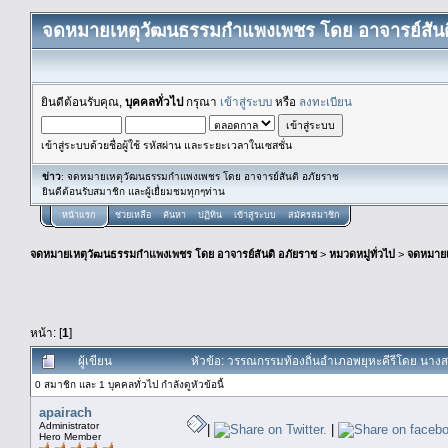
จดหมายเหตุวัฒนธรรมกำแพงเพชร โดย อาจารย์สันต
ยินดีต้อนรับคุณ,
บุคคลทั่วไป
กรุณา
เข้าสู่ระบบ
หรือ
ลงทะเบียน
เข้าสู่ระบบด้วยชื่อผู้ใช้ รหัสผ่าน และระยะเวลาในเซสชั่น
ข่าว
: จดหมายเหตุวัฒนธรรมกำแพงเพชร โดย อาจารย์สันติ อภัยราช
ยินดีต้อนรับสมาชิก และผู้เยื่ยมชมทุกๆท่าน
หน้าแรก
ช่วยเหลือ
ค้นหา
ปฏิทิน
เข้าสู่ระบบ
สมัครสมาชิก
จดหมายเหตุวัฒนธรรมกำแพงเพชร โดย อาจารย์สันติ อภัยราช
>
หมวดหมู่ทั่วไป
>
จดหมาย
หน้า: [
1
]
ผู้เขียน
หัวข้อ: วรรณกรรมท้องถิ่นอำเภอพยุหะคีรีโดย นาง
0 สมาชิก และ 1 บุคคลทั่วไป กำลังดูหัวข้อนี้
apairach
Administrator
|
|
Hero Member