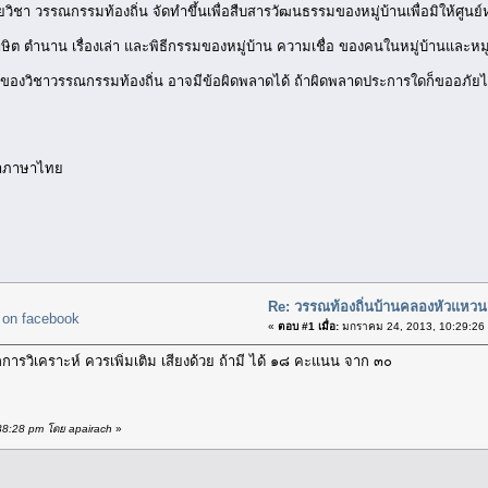
ชา วรรณกรรมท้องถิ่น จัดทำขึ้นเพื่อสืบสารวัฒนธรรมของหมู่บ้านเพื่อมิให้ศูนย์ห
าษิต ตำนาน เรื่องเล่า และพิธีกรรมของหมู่บ้าน ความเชื่อ ของคนในหมู่บ้านและหมู่
กของวิชาวรรณกรรมท้องถิ่น อาจมีข้อผิดพลาดได้ ถ้าผิดพลาดประการใดก็ขออภัยไว้ 
ชาภาษาไทย
Re: วรรณท้องถิ่นบ้านคลองหัวแหว
«
ตอบ #1 เมื่อ:
มกราคม 24, 2013, 10:29:26
วิเคราะห์ ควรเพิ่มเติม เสียงด้วย ถ้ามี ได้ ๑๘ คะแนน จาก ๓๐
4:38:28 pm โดย apairach
»