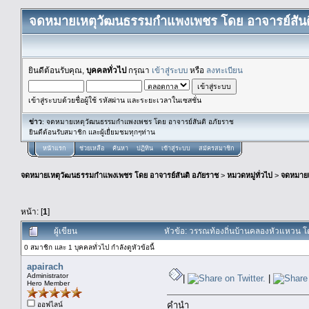
จดหมายเหตุวัฒนธรรมกำแพงเพชร โดย อาจารย์สันต
ยินดีต้อนรับคุณ,
บุคคลทั่วไป
กรุณา
เข้าสู่ระบบ
หรือ
ลงทะเบียน
เข้าสู่ระบบด้วยชื่อผู้ใช้ รหัสผ่าน และระยะเวลาในเซสชั่น
ข่าว
: จดหมายเหตุวัฒนธรรมกำแพงเพชร โดย อาจารย์สันติ อภัยราช
ยินดีต้อนรับสมาชิก และผู้เยื่ยมชมทุกๆท่าน
หน้าแรก
ช่วยเหลือ
ค้นหา
ปฏิทิน
เข้าสู่ระบบ
สมัครสมาชิก
จดหมายเหตุวัฒนธรรมกำแพงเพชร โดย อาจารย์สันติ อภัยราช
>
หมวดหมู่ทั่วไป
>
จดหมาย
หน้า: [
1
]
ผู้เขียน
หัวข้อ: วรรณท้องถิ่นบ้านคลองหัวแหวน โ
0 สมาชิก และ 1 บุคคลทั่วไป กำลังดูหัวข้อนี้
apairach
Administrator
|
|
Hero Member
คำนำ
ออฟไลน์