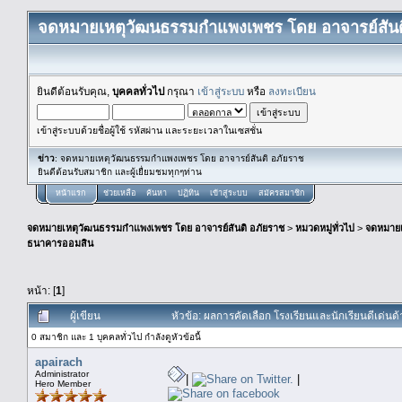
จดหมายเหตุวัฒนธรรมกำแพงเพชร โดย อาจารย์สันต
ยินดีต้อนรับคุณ,
บุคคลทั่วไป
กรุณา
เข้าสู่ระบบ
หรือ
ลงทะเบียน
เข้าสู่ระบบด้วยชื่อผู้ใช้ รหัสผ่าน และระยะเวลาในเซสชั่น
ข่าว
: จดหมายเหตุวัฒนธรรมกำแพงเพชร โดย อาจารย์สันติ อภัยราช
ยินดีต้อนรับสมาชิก และผู้เยื่ยมชมทุกๆท่าน
หน้าแรก
ช่วยเหลือ
ค้นหา
ปฏิทิน
เข้าสู่ระบบ
สมัครสมาชิก
จดหมายเหตุวัฒนธรรมกำแพงเพชร โดย อาจารย์สันติ อภัยราช
>
หมวดหมู่ทั่วไป
>
จดหมาย
ธนาคารออมสิน
หน้า: [
1
]
ผู้เขียน
หัวข้อ: ผลการคัดเลือก โรงเรียนและนักเรียนดีเด่
0 สมาชิก และ 1 บุคคลทั่วไป กำลังดูหัวข้อนี้
apairach
Administrator
|
|
Hero Member