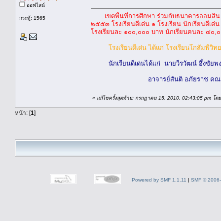
ออฟไลน์
เขตพื้นที่การศึกษา ร่วมกับธนาคารออมสิ
กระทู้: 1565
๒๕๕๓ โรงเรียนดีเด่น ๑ โรงเรียน นักเรียนดีเด่น
โรงเรียนละ ๑๐๐,๐๐๐ บาท นักเรียนคนละ ๔๐,๐
โรงเรียนดีเด่น ได้แก่ โรงเรียนโกสัมพีว
นักเรียนดีเด่นได้แก่ นายวีรวัฒน์ อึ้งชัยพ
อาจารย์สันติ อภัยราช คณ
«
แก้ไขครั้งสุดท้าย: กรกฎาคม 15, 2010, 02:43:05 pm โดย
หน้า: [
1
]
Powered by SMF 1.1.11
|
SMF © 2006-