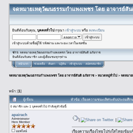
จดหมายเหตุวัฒนธรรมกำแพงเพชร โดย อาจารย์สันต
ยินดีต้อนรับคุณ,
บุคคลทั่วไป
กรุณา
เข้าสู่ระบบ
หรือ
ลงทะเบียน
เข้าสู่ระบบด้วยชื่อผู้ใช้ รหัสผ่าน และระยะเวลาในเซสชั่น
ข่าว
: จดหมายเหตุวัฒนธรรมกำแพงเพชร โดย อาจารย์สันติ อภัยราช
ยินดีต้อนรับสมาชิก และผู้เยื่ยมชมทุกๆท่าน
หน้าแรก
ช่วยเหลือ
ค้นหา
ปฏิทิน
เข้าสู่ระบบ
สมัครสมาชิก
จดหมายเหตุวัฒนธรรมกำแพงเพชร โดย อาจารย์สันติ อภัยราช
>
หมวดหมู่ทั่วไป
>
จดหมาย
หน้า: [
1
]
ผู้เขียน
หัวข้อ: เรียงความชนะเลิศระดับประถมศึกษ
0 สมาชิก และ 1 บุคคลทั่วไป กำลังดูหัวข้อนี้
apairach
Administrator
|
|
Hero Member
เรียงความเรื่องไทยโปร่งใสไทยเข้มแ
ออฟไลน์