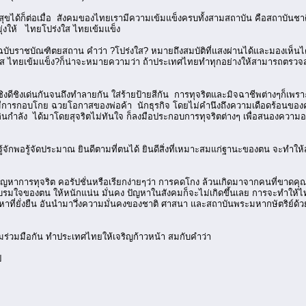
ขได้ก็ต่อเมื่อ สังคมของไทยเรามีความเข้มแข็งครบทั้งสามสถาบัน คือสถาบันชาต
ุ่งให้ ไทยโปร่งใส ไทยเข้มแข็ง
าชบัณฑิตยสถาน คำว่า ?โปร่งใส? หมายถึงสมบัติที่แสงผ่านได้และมองเห็นได้ต
 ไทยเข้มแข็ง?ก็น่าจะหมายความว่า ถ้าประเทศไทยทำทุกอย่างให้สามารถตรวจสอบได
งดีชิงเด่นกันจนถึงทำลายกัน ใส่ร้ายป้ายสีกัน การทุจริตและมิจฉาชีพต่างๆก็เพราะใ
 มีการกอบโกย ฉวยโอกาสของพ่อค้า นักธุรกิจ โดยไม่คำนึงถึงความเดือดร้อนของค
กำลัง ได้มาโดยสุจริตไม่ทันใจ ก็ลงมือประกอบการทุจริตต่างๆ เพื่อสนองความอยาก
รู้จักพอรู้จัดประมาณ ยินดีตามที่ตนได้ ยินดีสิ่งที่เหมาะสมแก่ฐานะของตน จะ
 ปัญหาการทุจริต คอรัปชั่นหรือเรียกง่ายๆว่า การคดโกง ล้วนเกิดมาจากคนที่ขาดคุณธร
บรมใจของตน ให้หนักแน่น มั่นคง ปัญหาในสังคมก็จะไม่เกิดขึ้นเลย การจะทำให้ไท
าที่ยั่งยืน อันนำมาวึ่งความมั่นคงของชาติ ศาสนา และสถาบันพระมหากษัตริย์ด้วย
่วมมือกัน ทำประเทศไทยให้เจริญก้าวหน้า สมกับคำว่า
ป