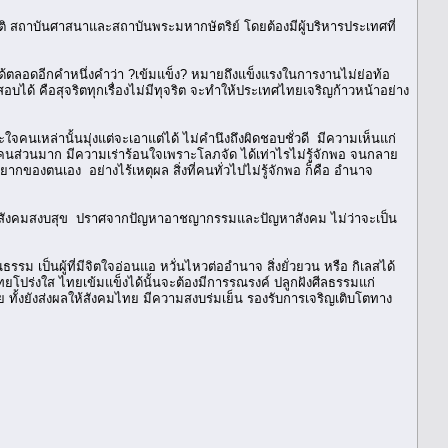
ิ สถาบันศาสนาและสถาบันพระมหากษัตริย์ โดยต้องมีผู้บริหารประเทศที่
ลอดอีกคำหนึ่งคำว่า ?เข้มแข็ง? หมายถึงแข็งแรงในการงานไม่ย่อท้อ
้ คือสุจริตทุกเรื่องไม่มีทุจริต จะทำให้ประเทศไทยเจริญก้าวหน้าอย่าง
จคนเหล่านั้นมุ่งแต่จะเอาแต่ได้ ไม่คำนึงถึงผิดชอบชั่วดี มีความเห็นแก่
นส่วนมาก มีความเร่าร้อนใจเพราะโลภจัด ได้เท่าไรไม่รู้จักพอ จนกลาย
ของตนเอง อย่างไร้เหตุผล สิ่งที่คนทั่วไปไม่รู้จักพอ ก็คือ อำนาจ
ทำให้สังคมสงบสุข ปราศจากปัญหาอาชญากรรมและปัญหาสังคม ไม่ว่าจะเป็น
รม เป็นผู้ที่มีจิตใจอ่อนแอ หวั่นไหวต่ออำนาจ สิ่งยั่วยวน หรือ กิเลสได้
ยโปร่งใส ไทยเข้มแข็งได้นั้นจะต้องมีการรณรงค์ ปลูกฝังศีลธรรมแก่
 ทั้งยังส่งผลให้สังคมไทย มีความสงบร่มเย็น รองรับการเจริญเติบโตทาง