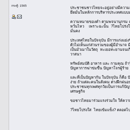
กระทู้: 1565
ประชาชนชาวไทยจะอยู่อย่างมีความสุ
ยึดมั่นในหลักการบริหารประเทศแบบม
ความหมายของคำ ตามพจนานุกรม ฉบับร
หวั่นไหว เพราะฉะนั้น ?ไทยโปร่งใส
มั่นคง
ประเทศไทยในปัจจุบัน มีการแก่งแย่งชิ
ตัวไม่เห็นแก่ส่วนรวมของผู้มีอำนาจ
เป็นมัวเมาในวัตถุ ทะเยอทะยานจนเกิน
วาสนา
ทรัพย์สมบัติ อาหาร และ กามคุณ ถ้า
ปัญหาการฆ่าข่มขื่น ปัญหาโจรผู้ร้าย
และที่เป็นปัญหากัน ในปัจจุบัน ก็คือ
ง่าย ถ้าแต่ละคนในสังคม ต่างฝึกฝนอ
ประชาชนทุกเพศทุกวัยเป็นการแก้ปัญห
เศรษฐกิจ
ขอชาวไทยมาร่วมแรงร่วมใจ ให้ความร
?ไทยโปร่งใส ไทยเข้มแข็ง? ตลอดไ