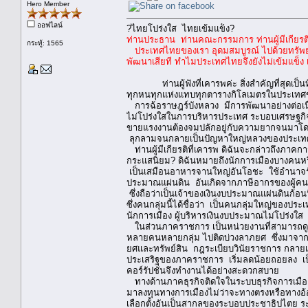
Hero Member
ออฟไลน์
?ไทยโปร่งใส ไทยเข้มแข็ง?
ท่านประธาน ท่านคณะกรรมการ ท่านผู้มีเกียรติ
กระทู้: 1565
ประเทศไทยของเรา อุดมสมบูรณ์ ไปด้วยทรัพยาก
พัฒนาเสียที ทำไมประเทศไทยจึงยังไม่เข้มแข็ง
ท่านผู้ฟังที่เคารพค่ะ สิ่งสำคัญที่สุดเป็นท
ทุกหนทุกแห่งแทบทุกตารางกิโลเมตรในประเทศของเ
การฉ้อราษฎร์บังหลวง มีการพัฒนาอย่างต่อเนื่
ไม่โปร่งใสในการบริหารประเทศ ระบอบเศรษฐกิ
ขายแรงงานต้องจมปลักอยู่กับความยากจนมาโดย
ลุกลามจนกลายเป็นปัญหาใหญ่หลวงของประเทศ
ท่านผู้มีเกียรติที่เคารพ ดิฉันจะกล่าวถึงภาคกา
กระแสนิยม? ดิฉันหมายถึงนักการเมืองบางคนหร
เป็นเสมือนอาหารจานใหญ่อันโอชะ ใช้อำนาจรัฐ
ประมาณแผ่นดิน อันเกิดจากภาษีอากรของผู้คน
ซึ่งถือว่าเป็นเจ้าของเงินงบประมาณแผ่นดินก้อน
ซึ่งคนกลุ่มนี้ได้ชื่อว่า เป็นคนกลุ่มใหญ่ของ
นักการเมือง ผู้บริหารเงินงบประมาณไม่โปร่งใ
ในส่วนภาคราชการ เป็นหน่วยงานที่สามารถดูแล
หลายคนหลายกลุ่ม ไปติดบ่วงลาภยศ ซึ่งมาจากพ
ยศและทรัพย์สิน กฎระเบียบวินัยราชการ กลายเป
ประเสริฐของภาคราชการ เริ่มลดน้อยถอยลง เป
คอร์รัปชั่นจึงทำงานได้อย่างสะดวกสบาย
ทางด้านภาคธุรกิจติดใจในระบบธุรกิจการเมือ
มาลงทุนทางการเมืองไม่ว่าจะทางตรงหรือทางอ้อม 
เลือกตั้งอันเป็นสากลของระบอบประชาธิปไตย ร