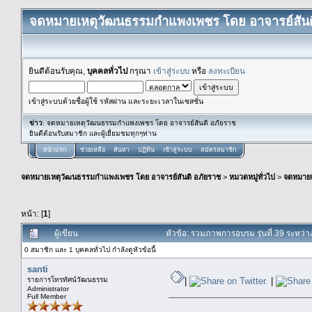
จดหมายเหตุวัฒนธรรมกำแพงเพชร โดย อาจารย์สันต
ยินดีต้อนรับคุณ,
บุคคลทั่วไป
กรุณา
เข้าสู่ระบบ
หรือ
ลงทะเบียน
เข้าสู่ระบบด้วยชื่อผู้ใช้ รหัสผ่าน และระยะเวลาในเซสชั่น
ข่าว
: จดหมายเหตุวัฒนธรรมกำแพงเพชร โดย อาจารย์สันติ อภัยราช
ยินดีต้อนรับสมาชิก และผู้เยื่ยมชมทุกๆท่าน
หน้าแรก
ช่วยเหลือ
ค้นหา
ปฏิทิน
เข้าสู่ระบบ
สมัครสมาชิก
จดหมายเหตุวัฒนธรรมกำแพงเพชร โดย อาจารย์สันติ อภัยราช
>
หมวดหมู่ทั่วไป
>
จดหมาย
หน้า: [
1
]
ผู้เขียน
หัวข้อ: รวมภาพการอบรม รุ่นที่ 39 ระหว่าง
0 สมาชิก และ 1 บุคคลทั่วไป กำลังดูหัวข้อนี้
santi
รายการโทรทัศน์วัฒนธรรม
|
|
Administrator
Full Member