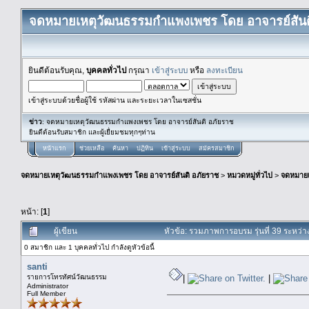
จดหมายเหตุวัฒนธรรมกำแพงเพชร โดย อาจารย์สันต
ยินดีต้อนรับคุณ,
บุคคลทั่วไป
กรุณา
เข้าสู่ระบบ
หรือ
ลงทะเบียน
เข้าสู่ระบบด้วยชื่อผู้ใช้ รหัสผ่าน และระยะเวลาในเซสชั่น
ข่าว
: จดหมายเหตุวัฒนธรรมกำแพงเพชร โดย อาจารย์สันติ อภัยราช
ยินดีต้อนรับสมาชิก และผู้เยื่ยมชมทุกๆท่าน
หน้าแรก
ช่วยเหลือ
ค้นหา
ปฏิทิน
เข้าสู่ระบบ
สมัครสมาชิก
จดหมายเหตุวัฒนธรรมกำแพงเพชร โดย อาจารย์สันติ อภัยราช
>
หมวดหมู่ทั่วไป
>
จดหมาย
หน้า: [
1
]
ผู้เขียน
หัวข้อ: รวมภาพการอบรม รุ่นที่ 39 ระหว่าง
0 สมาชิก และ 1 บุคคลทั่วไป กำลังดูหัวข้อนี้
santi
รายการโทรทัศน์วัฒนธรรม
|
|
Administrator
Full Member