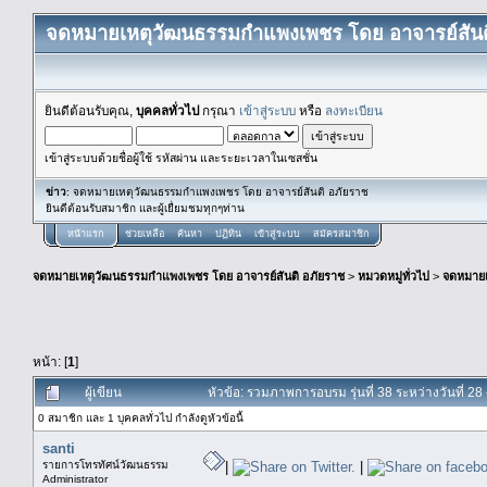
จดหมายเหตุวัฒนธรรมกำแพงเพชร โดย อาจารย์สันต
ยินดีต้อนรับคุณ,
บุคคลทั่วไป
กรุณา
เข้าสู่ระบบ
หรือ
ลงทะเบียน
เข้าสู่ระบบด้วยชื่อผู้ใช้ รหัสผ่าน และระยะเวลาในเซสชั่น
ข่าว
: จดหมายเหตุวัฒนธรรมกำแพงเพชร โดย อาจารย์สันติ อภัยราช
ยินดีต้อนรับสมาชิก และผู้เยื่ยมชมทุกๆท่าน
หน้าแรก
ช่วยเหลือ
ค้นหา
ปฏิทิน
เข้าสู่ระบบ
สมัครสมาชิก
จดหมายเหตุวัฒนธรรมกำแพงเพชร โดย อาจารย์สันติ อภัยราช
>
หมวดหมู่ทั่วไป
>
จดหมาย
หน้า: [
1
]
ผู้เขียน
หัวข้อ: รวมภาพการอบรม รุ่นที่ 38 ระหว่างวันที่ 2
0 สมาชิก และ 1 บุคคลทั่วไป กำลังดูหัวข้อนี้
santi
รายการโทรทัศน์วัฒนธรรม
|
|
Administrator