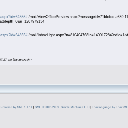
lt.aspx?id=64855#
!/mail/ViewOfficePreview.aspx?messageid=71bfcfdd-a689-1
attdepth=0&n=1287979134
lt.aspx?id=64855#
!/mail/InboxLight.aspx?n=810404768!n=1400172849&fid=1
:27:27 pm โดย apairach
»
Powered by SMF 1.1.11
|
SMF © 2006-2009, Simple Machines LLC
|
Thai language by ThaiSMF