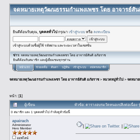
จดหมายเหตุวัฒนธรรมกำแพงเพชร โดย อาจารย์สันต
ยินดีต้อนรับคุณ,
บุคคลทั่วไป
กรุณา
เข้าสู่ระบบ
หรือ
ลงทะเบียน
เข้าสู่ระบบด้วยชื่อผู้ใช้ รหัสผ่าน และระยะเวลาในเซสชั่น
ข่าว
: จดหมายเหตุวัฒนธรรมกำแพงเพชร โดย อาจารย์สันติ อภัยราช
ยินดีต้อนรับสมาชิก และผู้เยื่ยมชมทุกๆท่าน
หน้าแรก
ช่วยเหลือ
ค้นหา
ปฏิทิน
เข้าสู่ระบบ
สมัครสมาชิก
จดหมายเหตุวัฒนธรรมกำแพงเพชร โดย อาจารย์สันติ อภัยราช
>
หมวดหมู่ทั่วไป
>
จดหมาย
หน้า: [
1
]
ผู้เขียน
หัวข้อ: ตารางอบรมวัดหนองปลิงต่อเนื่อง รุ
0 สมาชิก และ 1 บุคคลทั่วไป กำลังดูหัวข้อนี้
apairach
Administrator
|
|
Hero Member
ออฟไลน์