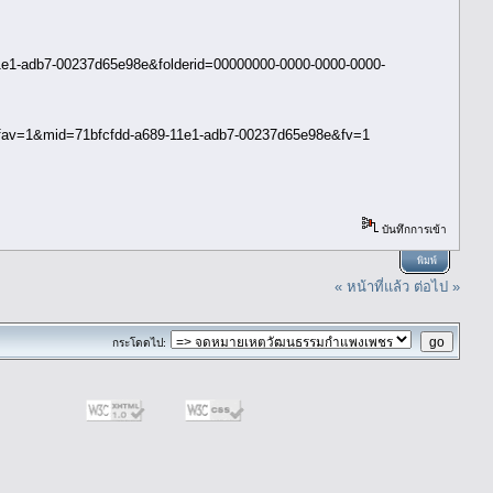
1e1-adb7-00237d65e98e&folderid=00000000-0000-0000-0000-
&fav=1&mid=71bfcfdd-a689-11e1-adb7-00237d65e98e&fv=1
บันทึกการเข้า
พิมพ์
« หน้าที่แล้ว
ต่อไป »
กระโดดไป: