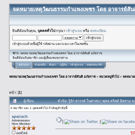
จดหมายเหตุวัฒนธรรมกำแพงเพชร โดย อาจารย์สันต
ยินดีต้อนรับคุณ,
บุคคลทั่วไป
กรุณา
เข้าสู่ระบบ
หรือ
ลงทะเบียน
เข้าสู่ระบบด้วยชื่อผู้ใช้ รหัสผ่าน และระยะเวลาในเซสชั่น
ข่าว
: จดหมายเหตุวัฒนธรรมกำแพงเพชร โดย อาจารย์สันติ อภัยราช
ยินดีต้อนรับสมาชิก และผู้เยื่ยมชมทุกๆท่าน
หน้าแรก
ช่วยเหลือ
ค้นหา
ปฏิทิน
เข้าสู่ระบบ
สมัครสมาชิก
จดหมายเหตุวัฒนธรรมกำแพงเพชร โดย อาจารย์สันติ อภัยราช
>
หมวดหมู่ทั่วไป
>
จดหมาย
หน้า: [
1
]
ผู้เขียน
หัวข้อ: รู้จัก สวรรค์ ในศาสนา พุทธ คริสต์ อิสลาม 
0 สมาชิก และ 1 บุคคลทั่วไป กำลังดูหัวข้อนี้
apairach
Administrator
|
|
Hero Member
รู้จัก สวร
ออฟไลน์