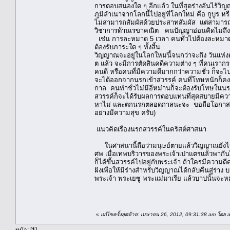
การตอบสนองใด ๆ อีกแล้ว ในที่สุดร่างอันไร้วิ
ภูมิลำเนาจากโลกนี้ไปอยู่ที่โลกใหม่ คือ กูบูร ห
ไม่สามารถสัมผัสด้วยประสาทสัมผัส แต่สามารถพ
วิชาการด้านเรขาคณิต คนปัญญาอ่อนคิดไม่ถึงห
เช่น การละหมาด 5 เวลา คนทั่วไปต้องละหมาด แ
ต้องรับภาระใด ๆ ทั้งสิ้น
วิญญาณจะอยู่ในโลกใหม่นี้จนกว่าจะถึง วันแห่
ต แล้ว จะมีการตัดสินคดีความต่าง ๆ ที่คนเรากร
คนดี หรือคนที่มีความดีมากกว่าความชั่ว ก็จะไ
จะได้ออกจากนรกเข้าสวรรค์ คนที่โทษหนักก็คง
กาล คนทำชั่วไม่มีอีหม่านก็จะต้องรับโทษใน
สวรรค์ก็จะได้รับผลการตอบแทนที่สุดสบายมีความ
หาไม่ และตกนรกตลอดกาลนะจะ ขอถือโอกาสนี้เช
อย่างมีความสุข ครับ)
แนวคิดเรื่องนรกสวรรค์ในคริสต์ศาสนา
ในศาสนานี้ถือว่ามนุษย์ตายแล้ววิญญาณยังไม่ไ
ศพ เมื่อเทพบริวารของพระเจ้าเป่าแตรแล้วพากั
ก็ได้ขึ้นสวรรค์ไปอยู่กับพระเจ้า ถ้าใครมีความดีค
ฝังเพื่อให้มีร่างสำหรับวิญญาณได้กลับคืนสู่ร
พระเจ้า พระเยซู พระแม่มาเรีย แล้วบาปนั้นจะ
«
แก้ไขครั้งสุดท้าย: เมษายน 26, 2012, 09:31:38 am โดย 
หน้า: [
1
]