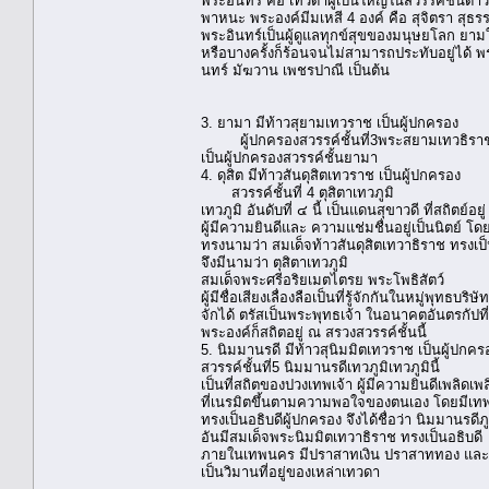
พระอินทร์ คือ เทวดาผู้เป็นใหญ่ในสวรรค์ชั้นดาว
พาหนะ พระองค์มีมเหสี 4 องค์ คือ สุจิตรา สุธ
พระอินทร์เป็นผู้ดูแลทุกข์สุขของมนุษยโลก ยามใ
หรือบางครั้งก็ร้อนจนไม่สามารถประทับอยู่ได้ พระ
นทร์ มัฆวาน เพชรปาณี เป็นต้น
3. ยามา มีท้าวสุยามเทวราช เป็นผู้ปกครอง
ผู้ปกครองสวรรค์ชั้นที่3พระสยามเทวธิราช หรือ
เป็นผู้ปกครองสวรรค์ชั้นยามา
4. ดุสิต มีท้าวสันดุสิตเทวราช เป็นผู้ปกครอง
สวรรค์ชั้นที่ 4 ตุสิตาเทวภูมิ
เทวภูมิ อันดับที่ ๔ นี้ เป็นแดนสุขาวดี ที่สถิตย์อ
ผู้มีความยินดีและ ความแช่มชื่นอยู่เป็นนิตย์ โดยม
ทรงนามว่า สมเด็จท้าวสันดุสิตเทวาธิราช ทรงเป็
จึงมีนามว่า ตุสิตาเทวภูมิ
สมเด็จพระศรีอริยเมตไตรย พระโพธิสัตว์
ผู้มีชื่อเสียงเลื่องลือเป็นที่รู้จักกันในหมู่พุทธบริษัท
จักได้ ตรัสเป็นพระพุทธเจ้า ในอนาคตอันตรกัปที่ 
พระองค์ก็สถิตอยู่ ณ สรวงสวรรค์ชั้นนี้
5. นิมมานรดี มีท้าวสุนิมมิตเทวราช เป็นผู้ปกคร
สวรรค์ชั้นที่5 นิมมานรดีเทวภูมิเทวภูมินี้
เป็นที่สถิตของปวงเทพเจ้า ผู้มีความยินดีเพลิด
ที่เนรมิตขึ้นตามความพอใจของตนเอง โดยมีเทพเจ
ทรงเป็นอธิบดีผู้ปกครอง จึงได้ชื่อว่า นิมมานรดีภูม
อันมีสมเด็จพระนิมมิตเทวาธิราช ทรงเป็นอธิบดี
ภายในเทพนคร มีปราสาทเงิน ปราสาททอง และปร
เป็นวิมานที่อยู่ของเหล่าเทวดา