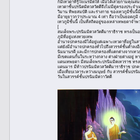
ก็มีเทวดาที่รู้ใจเนรมิตให้ เมื่อได้เสวยกามคุณ
เทวดาชั้นปรนิตมิตวสวัตตีจึงไม่มีคู่ครองประจำเ
วิมาน ทิพยสมบัติ และร่างกาย ของเทวภูมิชั้น
มีอายุยาวกว่าประมาณ 4 เท่า ถือว่าเป็นยอดภูมิ ค
เทวภูมิชั้นนี้ เป็นที่สถิตอยู่ของเหล่าเทพยด
[
สมเด็จพระปรนิมมิตวสวัตตีมาราธิราช ทรงเป็นอธิบด
ภูมิที่อยู่แห่งทวยเทพ
อำนาจปกครองมิได้อยู่แต่เฉพาะเทวดาที่อยู่ในสวรร
แต่ยังมีอำนาจปกครองทั่วไปถึงสวรรค์ชั้นต่ำลงอี
นิมมานรดี และมีการปกครองที่แตกต่างจากเทวภูมิ
มีเขตแดนกั้นในระหว่างกลาง ต่างฝ่ายต่างอยู่ หา
แดนเทพยดา มีสมเด็จพระปรนิมมิตเทวราช ทรง
แดนมาร มีท้าวปรนิมมิตวสวัตตีมาราธิราช ปกค
เมื่อเทียบเวลาระหว่างมนุษย์ กับ สวรรค์ชั้นปรนิม
วันในสวรรค์ชั้นปรนิมมิตวาวัตตี