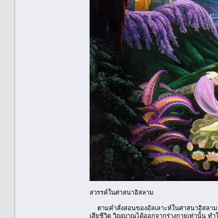
สวรรค์ในศาสนาอิสลาม
ตามคำสั่งสอนของอัลเลาะห์ในศาสนาอิสลาม สอน
เสียชีวิต วิญญาณได้ออกจากร่างกายเท่านั้น ทำใ