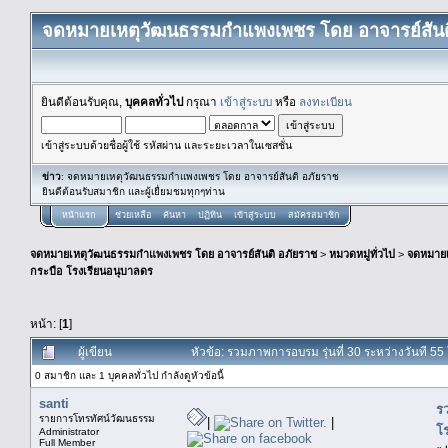
จดหมายเหตุวัฒนธรรมกำแพงเพชร โดย อาจารย์สันต
ยินดีต้อนรับคุณ,
บุคคลทั่วไป
กรุณา
เข้าสู่ระบบ
หรือ
ลงทะเบียน
เข้าสู่ระบบด้วยชื่อผู้ใช้ รหัสผ่าน และระยะเวลาในเซสชั่น
ข่าว
: จดหมายเหตุวัฒนธรรมกำแพงเพชร โดย อาจารย์สันติ อภัยราช
ยินดีต้อนรับสมาชิก และผู้เยื่ยมชมทุกๆท่าน
หน้าแรก
ช่วยเหลือ
ค้นหา
ปฏิทิน
เข้าสู่ระบบ
สมัครสมาชิก
จดหมายเหตุวัฒนธรรมกำแพงเพชร โดย อาจารย์สันติ อภัยราช
>
หมวดหมู่ทั่วไป
>
จดหมาย
กระบือ โรงเรียนอนุบาลดร
หน้า: [
1
]
ผู้เขียน
หัวข้อ: รวมภาพการอบรม รุ่นที่ 30 ระหว่างวันที 5
0 สมาชิก และ 1 บุคคลทั่วไป กำลังดูหัวข้อนี้
santi
ร
รายการโทรทัศน์วัฒนธรรม
|
|
โ
Administrator
Full Member