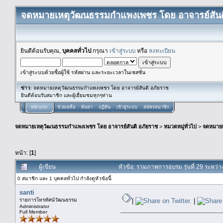
จดหมายเหตุวัฒนธรรมกำแพงเพชร โดย อาจารย์สันต
ยินดีต้อนรับคุณ,
บุคคลทั่วไป
กรุณา
เข้าสู่ระบบ
หรือ
ลงทะเบียน
เข้าสู่ระบบด้วยชื่อผู้ใช้ รหัสผ่าน และระยะเวลาในเซสชั่น
ข่าว
: จดหมายเหตุวัฒนธรรมกำแพงเพชร โดย อาจารย์สันติ อภัยราช
ยินดีต้อนรับสมาชิก และผู้เยื่ยมชมทุกๆท่าน
หน้าแรก
ช่วยเหลือ
ค้นหา
ปฏิทิน
เข้าสู่ระบบ
สมัครสมาชิก
จดหมายเหตุวัฒนธรรมกำแพงเพชร โดย อาจารย์สันติ อภัยราช
>
หมวดหมู่ทั่วไป
>
จดหมาย
หน้า: [
1
]
ผู้เขียน
หัวข้อ: รวมภาพการอบรม รุ่นที่ 29 ระหว่าง
0 สมาชิก และ 1 บุคคลทั่วไป กำลังดูหัวข้อนี้
santi
รายการโทรทัศน์วัฒนธรรม
|
|
Administrator
Full Member