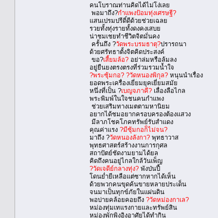
คนโบราณท่านคิดได้ไม่โง่เลย
พอมาถึง?
กำแพงป้อมทุ่งเศรษฐี?
แสนเปรมปรีดิ์ดีด้วยช่วยเฉลย
รวยทั้งทุ่งรายทั้งดงคงเสบย
น่าชมเชยทำชีวิตจิตมั่นคง
ครั้นถึง ?
วัดพระบรมธาตุ?
ปรารถนา
ด้วยศรัทธาตั้งจิตคิดประสงค์
ขอ?
เสี้ยมล้อ?
อย่าล่มหรือล้มลง
อยู่ยืนยงตรงตรงที่ร่วมรวมน้ำใจ
?พระซุ้มกอ? ?วัดหนองพิกุล?
หนุนนำเรื่อง
ยอดพระเครื่องเยี่ยมยุคเยี่ยมสมัย
หนึ่งที่เป็น ?
เบญจภาคี?
เลื่องลือไกล
พระพิมพ์ในใจชนคนกำแพง
ช่วยเสริมทางเมตตามหานิยม
อยากได้ชมอยากครอบครองต้องแสวง
มีลาภโชคโภคทรัพย์รับสำแดง
คุณค่าแรง
?มีซุ้มกอก็ไม่จน?
มาถึง ?
วัดหนองลังกา?
พุทธาวาส
พุทธศาสตร์สร้างงานการกุศล
สถาปัตย์ชัดงามยามได้ยล
คิดถึงคนอยู่ไกลใกล้วันเพ็ญ
?วัดเจดีย์กลางทุ่ง?
พังป่นปี้
โดนย่ำยีเหลือแต่ซากหากได้เห็น
ด้วยพวกคนขุดค้นขายหลายประเด็น
จนมาเป็นทุกข์ภัยในแผ่นดิน
พอบ่ายคล้อยคอยถึง
?วัดหม่องกาเล?
หม่องทุ่มเทแรงกายและทรัพย์สิน
หม่องพักพิงอิงอาศัยได้ทำกิน