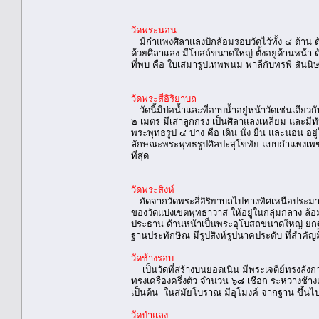
วัดพระนอน
มีกำแพงศิลาแลงปักล้อมรอบวัดไว้ทั้ง ๔ ด้าน ด้
ด้วยศิลาแลง มีโบสถ์ขนาดใหญ่ ตั้งอยู่ด้านหน
ที่พบ คือ ใบเสมารูปเทพพนม พาลีกับทรพี สันนิษฐ
วัดพระสี่อิริยาบถ
วัดนี้มีบ่อน้ำและที่อาบน้ำอยู่หน้าวัดเช่นเดี
๒ เมตร มีเสาลูกกรง เป็นศิลาแลงเหลี่ยม และมี
พระพุทธรูป ๔ ปาง คือ เดิน นั่ง ยืน และนอน อย
ลักษณะพระพุทธรูปศิลปะสุโขทัย แบบกำแพงเพชรค
ที่สุด
วัดพระสิงห์
ถัดจากวัดพระสี่อิริยาบถไปทางทิศเหนือประมาณ
ของวัดแบ่งเขตพุทธาวาส ให้อยู่ในกลุ่มกลาง ล้อมร
ประธาน ด้านหน้าเป็นพระอุโบสถขนาดใหญ่ ยกฐา
ฐานประทักษิณ มีรูปสิงห์รูปนาคประดับ ที่สำคั
วัดช้างรอบ
เป็นวัดที่สร้างบนยอดเนิน มีพระเจดีย์ทรงลังกา 
ทรงเครื่องครึ่งตัว จำนวน ๖๘ เชือก ระหว่างช
เป็นต้น ในสมัยโบราณ มีอุโมงค์ จากฐาน ขึ้นไปถ
วัดป่าแลง