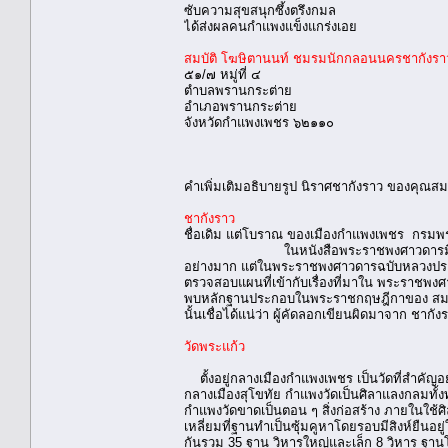
ซับความสุขสนุกซึ้งตรึงกมล
ได้ส่งผลคนกำแพงแข็งแกร่งเอย
สมบัติ โฆษิตานนท์ ชมรมนักกลอนนครชากังรา
๕๑/๗ หมู่ที่ ๔
ตำบลพรานกระต่าย
อำเภอพรานกระต่าย
จังหวัดกำแพงเพชร ๖๒๑๑๐
คำเพิ่มเติมอธิบายรูป นิราศชากังราว ของคุณสม
ชากังราว
ชื่อเดิม แต่โบราณ ของเมืองกำแพงเพชร กรมพร
ในหนังสือพระราชพงศาวดารมีเรื่องเกี่ย
อย่างมาก แต่ในพระราชพงศาวดารฉบับหลวงประเส
ตรวจสอบแผนที่เข้ากับเรื่องที่มาใน พระราชพงศา
พบหลักฐานประกอบในพระราชกฤษฎีกาของ สมเด็จพร
นั้นเชื่อได้แน่ว่า ผู้คัดลอกเขียนผิดมาจาก ชากังร
วัดพระแก้ว
ตั้งอยู่กลางเมืองกำแพงเพชร เป็นวัดที่สำคัญอยู
กลางเมืองสุโขทัย กำแพงวัดเป็นศิลาแลงกลมทั้ง
กำแพงวัดขาดเป็นตอน ๆ สิ่งก่อสร้าง ภายในใช้
เหลี่ยมที่ฐานทำเป็นซุ้มคูหาโดยรอบมีสิงห์ยืนอย
กันรวม 35 ฐาน วิหารใหญ่และเล็ก 8 วิหาร ฐานโ