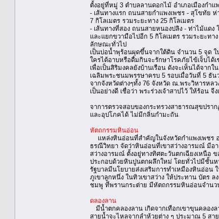
ตั้งอยู่ที่หมู่ 3 ตำบลลานดอกไม้ อำเภอเมืองก
- เส้นทางแรก ถนนสายกำแพงเพชร - สุโขทัย 
7 กิโลเมตร รวมระยะทาง 25 กิโลเมตร
- เส้นทางที่สอง ถนนสายหนองปลิง - ท่าไม้แด
และแยกขวามือไปอีก 5 กิโลเมตร รวมระยะทาง 
ลักษณะทั่วไป
เป็นบ่อน้ำพุร้อนผุดขึ้นจากใต้ดิน จำนวน 5 จุด
ใครได้อาบหรือดื่มกินจะรักษาโรคภัยไข้เจ็บได้เช
เพื่อเป็นสิริมงคลยังบ้านเรือน ดังจะเห็นได้จาก
เฉลิมพระชนมพรรษาครบ 5 รอบเมื่อวันที่ 5 ธันวาค
จากจังหวัดต่างๆทั้ง 76 จังหวัด ณ.พระวิหารหลว
เป็นอย่างดี เชื่อว่า พระร่วงเจ้าสาปไว้ ให้ร้อน 
จาการตรวจสอบของกระทรวงสาธารณสุขปรากฏว่า
และอุปโภคได้ ไม่มีกลิ่นกำมะถัน
หัตถกรรมหินอ่อน
แหล่งหินอ่อนที่สำคัญในจังหวัดกำแพงเพชร อย
ธรณีวิทยา จัดว่าหินอ่อนที่เขาสว่างอารมณ์ มีอ
สว่างอารมณ์ ตั้งอยู่ทางทิศตะวันตกเฉียงเหนือ
ประกอบด้วยหินปูนตกผลึกใหม่ โดยทั่วไปมีชั้น
รัฐบาลมีนโยบายส่งเสริมการทำเหมืองหินอ่อน 
ภูเขาลูกหนึ่ง ในทิวเขาสว่าง ให้ประทาน บัตร ลง
ชมพู ที่พรานกระต่าย มีหัตถกรรมหินอ่อนจำนว
ดลองลาน
มีน้ำตกคลองลาน เกิดจากเทือกเขาขุนคลองลาน ซ
สายน้ำจะไหลจากลำห้วยต่าง ๆ ประมาณ 5 สาย ลง