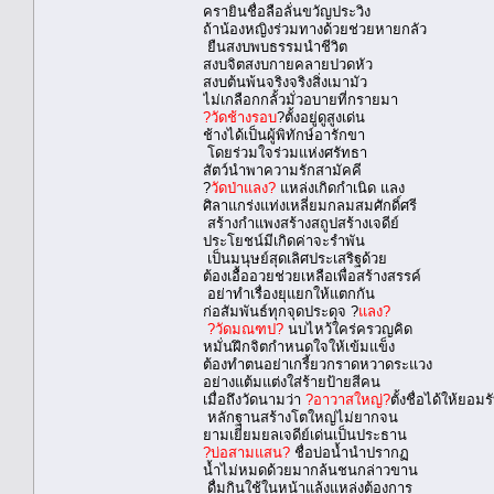
ครายินชื่อลือลั่นขวัญประวิง
ถ้าน้องหญิงร่วมทางด้วยช่วยหายกลัว
ยืนสงบพบธรรมนำชีวิต
สงบจิตสงบกายคลายปวดหัว
สงบต้นพ้นจริงจริงสิ่งเมามัว
ไม่เกลือกกลั้วมั่วอบายที่กรายมา
?วัดช้างรอบ
?ตั้งอยู่ดูสูงเด่น
ช้างได้เป็นผู้พิทักษ์อารักขา
โดยร่วมใจร่วมแห่งศรัทธา
สัตว์นำพาความรักสามัคคี
?
วัดป่าแลง?
แหล่งเกิดกำเนิด แลง
ศิลาแกร่งแท่งเหลี่ยมกลมสมศักดิ์ศรี
สร้างกำแพงสร้างสถูปสร้างเจดีย์
ประโยชน์มีเกิดค่าจะรำพัน
เป็นมนุษย์สุดเลิศประเสริฐด้วย
ต้องเอื้ออวยช่วยเหลือเพื่อสร้างสรรค์
อย่าทำเรื่องยุแยกให้แตกกัน
ก่อสัมพันธ์ทุกจุดประดุจ ?
แลง?
?วัดมณฑป?
นบไหว้ใคร่ครวญคิด
หมั่นฝึกจิตกำหนดใจให้เข้มแข็ง
ต้องทำตนอย่าเกรี้ยวกราดหวาดระแวง
อย่างแต้มแต่งใส่ร้ายป้ายสีคน
เมื่อถึงวัดนามว่า
?อาวาสใหญ่?
ตั้งชื่อได้ให้ยอม
หลักฐานสร้างโตใหญ่ไม่ยากจน
ยามเยี่ยมยลเจดีย์เด่นเป็นประธาน
?บ่อสามแสน?
ชื่อบ่อน้ำนำปรากฏ
น้ำไม่หมดด้วยมากล้นชนกล่าวขาน
ดื่มกินใช้ในหน้าแล้งแหล่งต้องการ