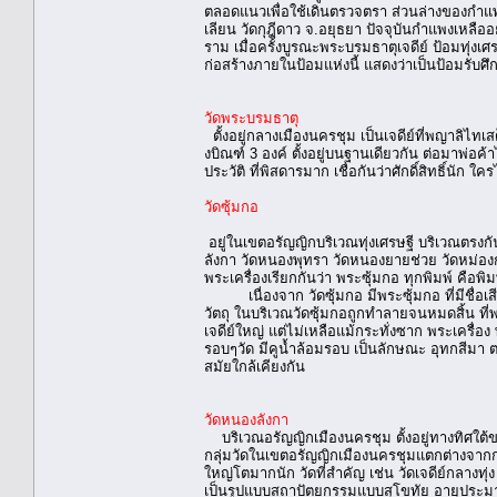
ตลอดแนวเพื่อใช้เดินตรวจตรา ส่วนล่างของกำแ
เลียน วัดกุฎีดาว จ.อยุธยา ปัจจุบันกำแพงเหลืออ
ราม เมื่อครั้งบูรณะพระบรมธาตุเจดีย์ ป้อมทุ่งเศรษ
ก่อสร้างภายในป้อมแห่งนี้ แสดงว่าเป็นป้อมรับศึ
วัดพระบรมธาตุ
ตั้งอยู่กลางเมืองนครชุม เป็นเจดีย์ที่พญาลิไทเ
งบิณฑ์ 3 องค์ ตั้งอยู่บนฐานเดียวกัน ต่อมาพ่อค
ประวัติ ที่พิสดารมาก เชื่อกันว่าศักดิ์สิทธิ์นั
วัดซุ้มกอ
อยู่ในเขตอรัญญิกบริเวณทุ่งเศรษฐี บริเวณตรงก
ลังกา วัดหนองพุทรา วัดหนองยายช่วย วัดหม่องกาเล
พระเครื่องเรียกกันว่า พระซุ้มกอ ทุกพิมพ์ คือพิ
เนื่องจาก วัดซุ้มกอ มีพระซุ้มกอ ที่มีชื่อเ
วัตถุ ในบริเวณวัดซุ้มกอถูกทำลายจนหมดสิ้น ที่พ
เจดีย์ใหญ่ แต่ไม่เหลือแม้กระทั่งซาก พระเครื่
รอบๆวัด มีคูน้ำล้อมรอบ เป็นลักษณะ อุทกสีมา ต
สมัยใกล้เคียงกัน
วัดหนองลังกา
บริเวณอรัญญิกเมืองนครชุม ตั้งอยู่ทางทิศใต
กลุ่มวัดในเขตอรัญญิกเมืองนครชุมแตกต่างจากกล
ใหญ่โตมากนัก วัดที่สำคัญ เช่น วัดเจดีย์กลาง
เป็นรูปแบบสถาปัตยกรรมแบบสุโขทัย อายุประม