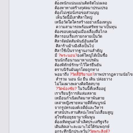
ต้องหนักแน่นแม่นคิดจิตไม่เผลอ
ต้องหาทางสร้างกุศลมาปรนเปรอ
ต้องไม่เซ่อนั่งรอขอส่วนบุญ
เห็นวัดนี้มีเสาศิลาใหญ่
เหนือวัดใดใครสร้างอย่างเนื่องหนุน
ความสามารถพร้อมศรัทธามาเป็นทุน
ต้องขอบคุณฝุ่นเมืองเลื่องลือไกล
ศิลารอบเรียงรายกลายเป็นวัด
ศิลาจัดมัดสัมพันธ์อันสดใส
ศิลาร้างอ้างอิงสิ่งเป็นไป
ศิลาใช้เป็นรากฐานงานสำคัญ
มี
?พระนอน?
องค์ใหญ่ได้เป็นชื่อ
ชนนักถือนานมาหาแปรผัน
ต้องพิทักษ์รักษาไว้ใคร่ยืนยัน
ตราบนิรันผันผูกโดยถูกทาง
พอมาถึง
?วัดสี่อิริยาบถ?
ภาพปรากฏความนัยไข
สำรวม นอน นั่ง ยืน เดิน ปล่อยวาง
ไม่โผงผางพลางคิดจิตสบาย
?วัดฆ้องชัย?
ในวันนี้ที่เหลืออยู่
เราเรียนรู้การล้มล่มสลาย
เหมือนกำเนิดเกิดมาหาพ้นตาย
เหล่าหญิงชายหมายดีที่สมบูรณ์
จากรูปทรงองค์เจดีย์และวิหาร
ศาสน์ประสานศิลปะไทยไม่เสื่อมสูญ
สุโขทัยอยุธยามาเพิ่มพูน
ต้องเทิดทูนค่าล้ำเลิศประเสริฐจริง
เดินลัดเลาะละเมาะไม้ใต้ร่มพฤกษ์
อกระทึกนึกประหวั่น?
วัดพระสิงห์?