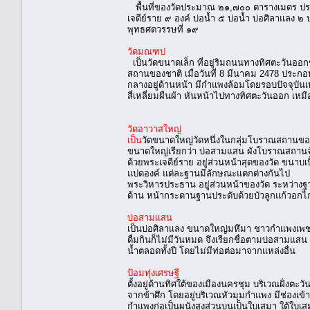
พื้นที่ของวัดประมาณ ๒๑,๗๐๐ ตารางเมตร ประกอ
เจดีย์ราย ๙ องค์ บ่อน้ำ ๕ บ่อน้ำ บ่อศิลาแลง
พุทธศตวรรษที่ ๑๙
วัดมณฑป
เป็นวัดขนาดเล็ก ที่อยู่ริมถนนทางทิศตะวันอ
สถานของชาติ เมื่อวันที่ 8 มีนาคม 2478 ประ
กลางอยู่ด้านหน้า มีกำแพงล้อมโดยรอบปัจจุบันเหลื
สี่เหลี่ยมผืนผ้า หันหน้าไปทางทิศตะวันออก เหม
วัดอาวาสใหญ่
เป็น
วัดขนาดใหญ่วัดหนึ่งในกลุ่มโบราณสถานของอ
ขนาดใหญ่เรียกว่า บ่อสามแสน ผังโบราณสถาน
ด้วยพระเจดีย์ราย อยู่ส่วนหน้าสุดของวัด ขนาบเ
แปดองค์ แต่ละฐานมีลักษณะแตกต่างกันไป
พระวิหารประธาน อยู่ส่วนหน้าของวัด ระหว่างฐาน
ด้าน หน้ากระดานฐานประดับด้วยบัวลูกแก้วอก
บ่อสามแสน
เป็นบ่อศิลาแลง ขนาดใหญ่มหึมา ชาวกำแพงเพ
ดื่มกินก็ไม่มีวันหมด จึงเรียกชื่อตามบ่อสามแสน
น้ำตลอดทั้งปี โดยไม่มีท่อต่อมาจากแหล่งอื่น
ป้อมทุ่งเศรษฐี
ตั้งอยู่ด้านทิศใต้ของเมืองนครชุม บริเวณฝั่งตะว
จากข้าศึก โดยอยู่บริเวณหัวมุมกำแพง มีช่องเข้า
กำแพงก่อเป็นผนังสูงส่วนบนเป็นใบเสมา ใต้ใบเส