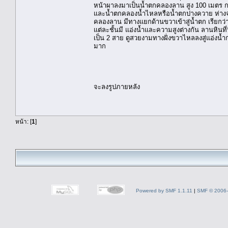
หน้าผาลงมาเป็นน้ำตกคลองลาน สูง 100 เมตร 
และน้ำตกคลองน้ำไหลหรือน้ำตกปางควาย ห่างจ
คลองลาน มีทางแยกด้านขวาเข้าสู่น้ำตก เรียกว่
แต่ละชั้นมี แอ่งน้ำและความสูงต่างกัน ลานหินที
เป็น 2 สาย ดูสวยงามทางฝั่งขวาไหลลงสู่แอ่ง
มาก
สันติ อ
จะลงรูปภายหลัง
หน้า: [
1
]
Powered by SMF 1.1.11
|
SMF © 2006-