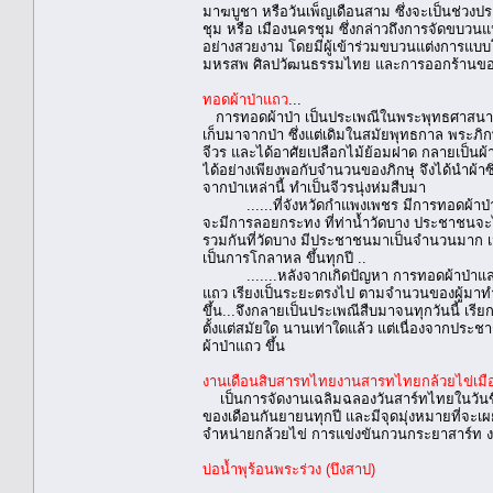
มาฆบูชา หรือวันเพ็ญเดือนสาม ซึ่งจะเป็นช่วงป
ชุม หรือ เมืองนครชุม ซึ่งกล่าวถึงการจัดขบวนแ
อย่างสวยงาม โดยมีผู้เข้าร่วมขบวนแต่งการแบบ
มหรสพ ศิลปวัฒนธรรมไทย และการออกร้านของ ส
ทอดผ้าป่าแถว
...
การทอดผ้าป่า เป็นประเพณีในพระพุทธศาสนา มาช
เก็บมาจากป่า ซึ่งแต่เดิมในสมัยพุทธกาล พระภิกษุ
จีวร และได้อาศัยเปลือกไม้ย้อมฝาด กลายเป็นผ
ได้อย่างเพียงพอกับจำนวนของภิกษุ จึงได้นำผ้าซึ่ง
จากป่าเหล่านี้ ทำเป็นจีวรนุ่งห่มสืบมา
......ที่จังหวัดกำแพงเพชร มีการทอดผ้าป่า เ
จะมีการลอยกระทง ที่ท่าน้ำวัดบาง ประชาชนจะไปร
รวมกันที่วัดบาง มีประชาชนมาเป็นจำนวนมาก เมื
เป็นการโกลาหล ขึ้นทุกปี ..
.......หลังจากเกิดปัญหา การทอดผ้าป่าและการ
แถว เรียงเป็นระยะตรงไป ตามจำนวนของผู้มาทำ
ขึ้น...จึงกลายเป็นประเพณีสืบมาจนทุกวันนี้ เรี
ตั้งแต่สมัยใด นานเท่าใดแล้ว แต่เนื่องจากป
ผ้าป่าแถว ขึ้น
งานเดือนสิบสารทไทยงานสารทไทยกล้วยไข่เมื
เป็นการจัดงานเฉลิมฉลองวันสาร์ทไทยในวันขึ้
ของเดือนกันยายนทุกปี และมีจุดมุ่งหมายที่จะเผย
จําหน่ายกล้วยไข่ การแข่งขันกวนกระยาสาร์ท
บ่อน้ำพุร้อนพระร่วง (บึงสาป)