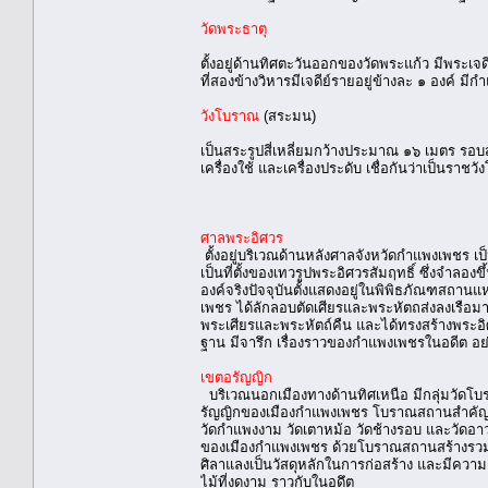
วัดพระธาตุ
ตั้งอยู่ด้านทิศตะวันออกของวัดพระแก้ว มีพระเจด
ที่สองข้างวิหารมีเจดีย์รายอยู่ข้างละ ๑ องค์ 
วังโบราณ
(สระมน)
เป็นสระรูปสี่เหลี่ยมกว้างประมาณ ๑๖ เมตร รอบสร
เครื่องใช้ และเครื่องประดับ เชื่อกันว่าเป็นร
ศาลพระอิศวร
ตั้งอยู่บริเวณด้านหลังศาลจังหวัดกำแพงเพชร เป็น
เป็นที่ตั้งของเทวรูปพระอิศวรสัมฤทธิ์ ซึ่งจําล
องค์จริงปัจจุบันตั้งแสดงอยู่ในพิพิธภัณฑสถานแห
เพชร ได้ลักลอบตัดเศียรและพระหัตถส่งลงเรือมาก
พระเศียรและพระหัตถ์คืน และได้ทรงสร้างพระอิศว
ฐาน มีจารึก เรื่องราวของกำแพงเพชรในอดีต อย
เขตอรัญญิก
บริเวณนอกเมืองทางด้านทิศเหนือ มีกลุ่มวัดโบ
รัญญิกของเมืองกำแพงเพชร โบราณสถานสำคัญ ได้แก
วัดกำแพงงาม วัดเตาหม้อ วัดช้างรอบ และวัดอ
ของเมืองกำแพงเพชร ด้วยโบราณสถานสร้างรวมกล
ศิลาแลงเป็นวัสดุหลักในการก่อสร้าง และมีควา
ไม้ที่งดงาม ราวกับในอดึต