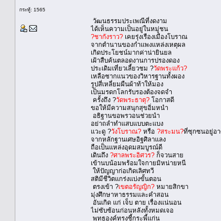
กระทู้: 1565
วัฒนธรรมประเพณีที่งดงาม
ได้เห็นความเป็นอยู่ในหมู่ชน
?ชากังราว?
เคยรุ่งเรืองเมืองโบราณ
จากตำนานของกำแพงแหล่งเหตุผล
เกิดประโยชน์มากค่าน่ายินยล
เฝ้าสืบค้นตลอดงานการปรองดอง
ประเดิมเที่ยวเลี้ยวชม ?
วัดพระแก้ว?
เหลือซากแนวของวิหารฐานทั้งผอง
รูปสี่เหลี่ยมผืนผ้าท้าให้มอง
เป็นมรดกโลกรับรองต้องจดจำ
ครั้งถึง ?
วัดพระธาตุ?
โอกาสดี
ขอให้มีความสนุกสุขอิ่มหนำ
อธิฐานขอพรวอนช่วยนำ
อย่าถลำทำแสบแบบตะแบง
แวะดู ?
วังโบราณ?
หรือ
?สระมน?
ที่ซุกซนอยู่อา
จากหลักฐานเศษอิฐศิลาแลง
ถือเป็นแหล่งอุดมสมบูรณ์ดี
เดินถึง
?ศาลพระอิศวร?
ก็จวนสาย
เข้านบน้อมพร้อมใจกายมิหน่ายหนี
ให้ปัญญาก่อเกิดเลิศทวี
สติมีชีวิตแกร่งแบ่งขั้นตอน
ตรงเข้า ?
เขตอรัญญิก?
หมายสิกขา
มุ่งศึกษาหาธรรมและคำสอน
อันเกิด แก่ เจ็บ ตาย เรื่องแน่นอน
ไม่ซับซ้อนก่อนหลังทั้งหมดเจอ
พุทธองค์ทรงชี้กระพี้แก่น