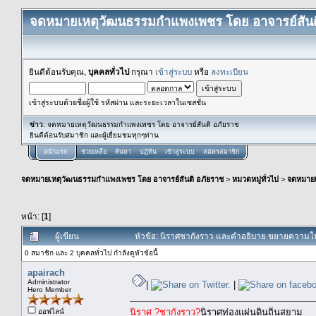
จดหมายเหตุวัฒนธรรมกำแพงเพชร โดย อาจารย์สันต
ยินดีต้อนรับคุณ,
บุคคลทั่วไป
กรุณา
เข้าสู่ระบบ
หรือ
ลงทะเบียน
เข้าสู่ระบบด้วยชื่อผู้ใช้ รหัสผ่าน และระยะเวลาในเซสชั่น
ข่าว
: จดหมายเหตุวัฒนธรรมกำแพงเพชร โดย อาจารย์สันติ อภัยราช
ยินดีต้อนรับสมาชิก และผู้เยื่ยมชมทุกๆท่าน
หน้าแรก
ช่วยเหลือ
ค้นหา
ปฏิทิน
เข้าสู่ระบบ
สมัครสมาชิก
จดหมายเหตุวัฒนธรรมกำแพงเพชร โดย อาจารย์สันติ อภัยราช
>
หมวดหมู่ทั่วไป
>
จดหมาย
หน้า: [
1
]
ผู้เขียน
หัวข้อ: นิราศชากังราว และคำอธิบาย ขยายความใน
0 สมาชิก และ 2 บุคคลทั่วไป กำลังดูหัวข้อนี้
apairach
Administrator
|
|
Hero Member
นิราศ ?ชากังราว?
นิราศท่องแผ่นดินถิ่นสยาม
ออฟไลน์