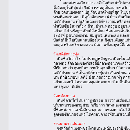
แผนผังของวัด การวางผังวัดหันหน้าไปทางทิศต
ตั้งวัดอยู่ในที่ลุ่มต่ำ จึงมีการขุดคูเป็นขอบเขตว
ด้วย วัดหนองลังกา เป็นวัดขนาดใหญ่ที่สุด ในเขตอ
ทางทิศตะวันออก มีคูน้ำล้อมรอบ 4 ด้าน อันเป
เจดีย์ประธาน เป็นลักษณะเจดีย์ทรงกลมหรือทรงระฆ
ทำเป็นซุ้มยื่นมาทั้ง 4 ด้าน มีพระพุทธรูป อยู่
แก้วอกไก่ หรือฐานปัทม์สี่เหลี่ยม ซ้อนลดหลั่นก
ระฆังที่ มีขนาดงดงาม สมบูรณ์ เหมาะสม และสวยงา
บัลลังก์ขึ้นไปเป็นแกนปล้องไฉน ซึ่งประดับลูกแ
ชะลูด หรือเพรียวสมส่วน มีสภาพที่สมบูรณ์ที่สุด
วัดเจดีย์กลางทุ่ง
เดิมชื่อวัดอะไร ไม่ปรากฏหลักฐาน เดิมเห็นแต่ ม
กลางทุ่ง ลักษณะของวัดเจดีย์กลางทุ่ง น่าจะสร้
ที่เรียกกันว่า อุทกสีมา ภายในอุทกสีมา มีวิหารข
เจดีย์ประธาน ที่เป็นเจดีย์ทรงพุ่มข้าวบิณฑ์ ขน
ประทักษิณรอบๆเจดีย์ มีขนาดกว้างมาก ทำ ศาสนพ
แก้วและอกไก่ ส่วนยอดสุดหักตกลงมาไม่เห็นมีหล
นครชุมเลยทีเดียว
วัดหม่องกาเล
เดิมชื่อวัดใดไม่ปรากฏชัดเจน ชาวบ้านเมืองนครชุม
บริเวณนาของยายช่วย ก็เรียกว่า วัดหนองยายช่วย
ที่ชื่อหม่องกาเล ซึ่งสืบหาลูกหลานของท่านไม่ไ
ลูกเขยชื่อนายจันทร์ ได้ครอบครองที่ดินบริเวณนี้
งานนบพระเล่นเพลง
จังหวัดกําแพงเพชรมีงานประเพณีประจําปี ซึ่งเป็น