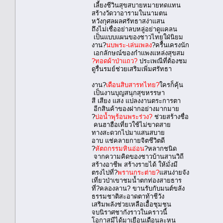
เลี้ยงชีวินสุขสบายหมายทดแทน
สร้างวัดวาอารามในนามตน
หวังกุศลผลศรัทธาสง่าแสน
ถึงไม่เชื่ออย่าลบหลู่อย่าดูแคลน
เป็นแบบแผนของชาวไทยใฝ่นิยม
งาน?
นบพระ-เล่นเพลง
?ครื้นเครงนัก
เอกลักษณ์ของกำแพงแหล่งสุขสม
?ทอดผ้าป่าแถว?
ประเพณีที่ต้องชม
ดูรื่นรมย์ช่วยเสริมเพิ่มศรัทธา
งาน?
เดือนสิบสารทไทย?
ใครก็คุ้น
เป็นงานบุญสนุกสุขหรรษา
สี เสียง แสง แปลงงานตระการตา
อีกสินค้าของฝากอย่างมากมาย
?
บ่อน้ำพุร้อนพระร่วง?
ช่วยสร้างชื่อ
คนฮาฮือเที่ยวใช้ไม่ขาดสาย
ทางสะดวกไปมาแสนสบาย
อาบ แช่คลายกายจิตชีวิตดี
?
หัตถกรรมหินอ่อน
?หลากชนิด
จากความคิดของชาวบ้านสานวิถี
สร้างอาชีพ สร้างรายได้ ให้มั่งมี
ตรงไปที่?
พรานกระต่าย?
แสนง่ายจัง
เที่ยวป่าเขาชมน้ำตกท่องสายธาร
ที่?คลองลาน? ขานรับกับมนต์ขลัง
ธรรมชาติสะอาดตาท้าชีวัง
เสริมพลังช่วยเหลือเอื้อชุมชน
จบนิราศชากังราวในคราวนี้
โอกาสมีได้มาเยือนเดือนละหน