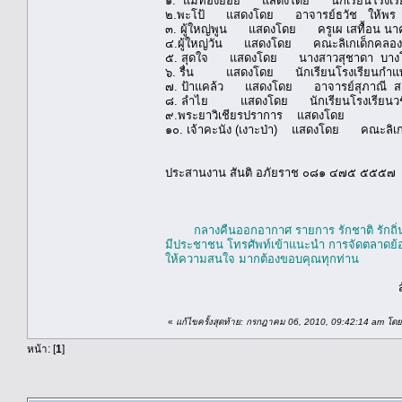
๑. แม่ทองย้อย แสดงโดย นักเรียนโรงเรี
๒.พะโป้ แสดงโดย อาจารย์ธวัช ให้พร 
๓. ผู้ใหญ่พูน แสดงโดย ครูเผ เสทื้อน นา
๔.ผู้ใหญ่วัน แสดงโดย คณะลิเกเด็กคลอง
๕. สุดใจ แสดงโดย นางสาวสุชาดา บางโปร
๖. รื่น แสดงโดย นักเรียนโรงเรียนกำแ
๗. ป้าแคล้ว แสดงโดย อาจารย์สุภาณี 
๘. ลำไย แสดงโดย นักเรียนโรงเรียนวช
๙.พระยาวิเชียรปราการ แสดงโดย อ
๑๐. เจ้าคะนัง (เงาะป่า) แสดงโดย คณะลิเก
ประสานงาน สันติ อภัยราช ๐๘๑ ๔๗๕ ๕๕๕๗
กลางคืนออกอากาศ รายการ รักชาติ รักถิ่น
มีประชาชน โทรศัพท์เข้าแนะนำ การจัดตลาดย
ให้ความสนใจ มากต้องขอบคุณทุกท่าน
สันติ อภัย
«
แก้ไขครั้งสุดท้าย: กรกฎาคม 06, 2010, 09:42:14 am โดย
หน้า: [
1
]