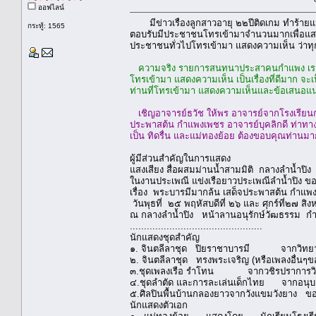
ออฟไลน์
มีข่าวเรื่องลูกสาวอายุ ๒๒ปีติดเกม ทำ
กระทู้: 1565
ตอบรับมีประชาชนโทรเข้ามาจำนวนมากเพื่อแสดงคว
ประชาชนทั่วไปโทรเข้ามา แสดงความเห็น ว่าทุกฝ
ความจริง รายการสนทนาประสาคนกำแพง เราอยากจะ
โทรเข้ามา แสดงความเห็น เป็นเรื่องที่ดีมาก 
ท่านที่โทรเข้ามา แสดงความเห็นและข้อเสนอ
เชิญอาจารย์ธวัช ให้พร อาจารย์จากโรงเรียน
ประพาสต้น กำแพงเพชร อาจารย์บุคลิกดี ท่าทางด
เป็น ทิดรื่น และแม่ทองย้อย ต้องขอบคุณท่านมาก 
ผู้มีส่วนสำคัญในการแสดง
แสงเสียง สื่อผสมม่านน้ำสามมิติ กลางลำน้ำป
ในงานประเพณี แข่งเรือยาวประเพณีลำน้ำปิง ข
เรื่อง พระบารมีมากล้น เสด็จประพาสต้น กำแพ
วันพุธที่ ๒๕ พฤหัสบดีที่ ๒๖ และ ศุกร์ที่
ณ กลางลำน้ำปิง หน้าลานอนุรักษ์วัฒธรรม ก
...............................................
นักแสดงชุดสำคัญ
๑. จินตลีลาชุด ปิยราชาบารมี จากวิทยา
๒. จินตลีลาชุด ทรงพระเจริญ (หรือเพลงอื่
๓.ชุดเพลงเรือ รำโทน จากวชิรปราก
๔.ชุดลำตัด และการละเล่นเด็กไทย จาก
๕.ศิลปินพื้นบ้านกลองยาวจากวังแขมวังยา
นักแสดงตัวเอก