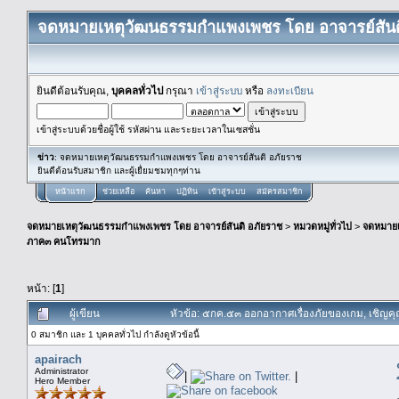
จดหมายเหตุวัฒนธรรมกำแพงเพชร โดย อาจารย์สันต
ยินดีต้อนรับคุณ,
บุคคลทั่วไป
กรุณา
เข้าสู่ระบบ
หรือ
ลงทะเบียน
เข้าสู่ระบบด้วยชื่อผู้ใช้ รหัสผ่าน และระยะเวลาในเซสชั่น
ข่าว
: จดหมายเหตุวัฒนธรรมกำแพงเพชร โดย อาจารย์สันติ อภัยราช
ยินดีต้อนรับสมาชิก และผู้เยื่ยมชมทุกๆท่าน
หน้าแรก
ช่วยเหลือ
ค้นหา
ปฏิทิน
เข้าสู่ระบบ
สมัครสมาชิก
จดหมายเหตุวัฒนธรรมกำแพงเพชร โดย อาจารย์สันติ อภัยราช
>
หมวดหมู่ทั่วไป
>
จดหมาย
ภาค๓ คนโทรมาก
หน้า: [
1
]
ผู้เขียน
หัวข้อ: ๕กค.๕๓ ออกอากาศเรื่องภัยของเกม, เชิญค
0 สมาชิก และ 1 บุคคลทั่วไป กำลังดูหัวข้อนี้
apairach
Administrator
|
|
Hero Member