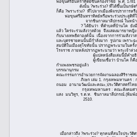
พ่อขุนศรีอินทราทิตย์ขึ้นครองราชย์ พ.ศ. 1781 
ดังนั้น ?พระร่วง? ที่ได้ขึ้นเป็นกษัตริย์เม
ก็คือ ?พราะร่วง? ที่ไปจากเมืองพิจรปราการหรื
พ่อขุนศรีอินทราทิตย์หรือพระร่วงประสูติที่
จากชินกาลมาลีปกรณ์ ในหน้า 112-113 ต
? ได้ยินว่า ที่ตำบลที่บ้านโค ยังมีชายคนห
แล้ว ใคร่จะร่วมสังวาสด้วย จึงแสดงมารยาหญิง
กับนางเทพธิดาองค์นั้น เนื่องจากการร่วมสังวาสข
และบุตรชายคนนั้นมีกำลังมาก รูปงาม เพราะฉะ
สมบัติในเมืองสุโขทัยนั้น ปรากฏพระนามในครั้งน
โรจราช ภายหลังปรากฏพระนามว่า พระเจ้าล่ว
ผู้แปลหนังสือเล่มนี้มีคำอธิบายว่า
ผู้เขียนเชื่อว่า บ้านโค ก็คือ บ้านโคน 
กำแพงเพชรอยู่แล้ว
บรรณานุกรม
คณะกรรมการอำนวยการจัดงานฉลองสิริราชสมบ
ภิเษก เล่ม 1. กรุงเทพมหานคร : กรม
ถนอม อานามวัฒน์และคณะ,ประวัติศาสตร์ไทยตั้
กรุงเทพมหานคร : คณะสังคมศาสตร์ มห
แสง มนวิทูร, ร.ต.ท. ชินกาลมาลีปกรณ์.(พิมพ์
2510.
เมื่อกล่าวถึง ?พระร่วง? ทุกคนที่สนใจประวัติศาส