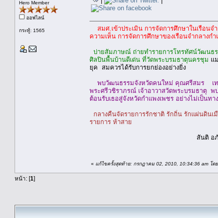
|
|
Hero Member
ออฟไลน์
สมศ.เข้าประเมิน การจัดการศึกษาในเรือนจ
กระทู้: 1565
ความเห็น การจัดการศึกษาของเรือนจำกลางก
บ่ายสัมภาษณ์ ถ่ายทำรายการโทรทัศน์วัฒนธรรม
ศิลปินพื้นบ้านดีเด่น ที่วัดพระบรมธาตุนครชุม
แม
ยุค สมควรได้รับการยกย่องอย่างยิ่ง
พบวัฒนธรรมจังหวัดคนใหม่ คุณศรีสมร เทพส
พระศรีวชิราภรณ์ เจ้าอาวาสวัดพระบรมธาตุ พบโดย
ต้อนรับเธอสู่จังหวัดกำแพงเพชร อย่างไม่เป็นทา
กลางคืนจัดรายการรักชาติ รักถิ่น รักแผ่นดินเม
รายการ ห้าสาย
สันติ อภัยร
«
แก้ไขครั้งสุดท้าย: กรกฎาคม 02, 2010, 10:34:36 am โดย
หน้า: [
1
]