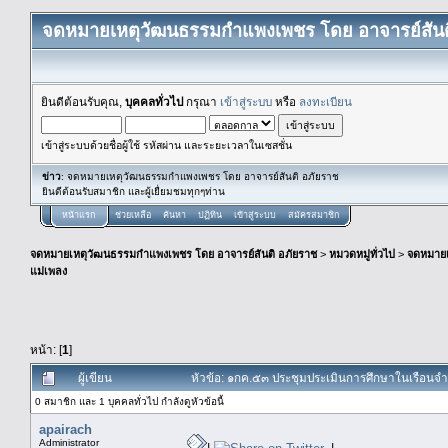
จดหมายเหตุวัฒนธรรมกำแพงเพชร โดย อาจารย์สันต
ยินดีต้อนรับคุณ,
บุคคลทั่วไป
กรุณา
เข้าสู่ระบบ
หรือ
ลงทะเบียน
เข้าสู่ระบบด้วยชื่อผู้ใช้ รหัสผ่าน และระยะเวลาในเซสชั่น
ข่าว
: จดหมายเหตุวัฒนธรรมกำแพงเพชร โดย อาจารย์สันติ อภัยราช
ยินดีต้อนรับสมาชิก และผู้เยื่ยมชมทุกๆท่าน
หน้าแรก
ช่วยเหลือ
ค้นหา
ปฏิทิน
เข้าสู่ระบบ
สมัครสมาชิก
จดหมายเหตุวัฒนธรรมกำแพงเพชร โดย อาจารย์สันติ อภัยราช
>
หมวดหมู่ทั่วไป
>
จดหมาย
แม่เพลง
หน้า: [
1
]
ผู้เขียน
หัวข้อ: ๑กค.๕๓ ประชุมประเมินการศึกษาในเรือนจำกล
0 สมาชิก และ 1 บุคคลทั่วไป กำลังดูหัวข้อนี้
apairach
Administrator