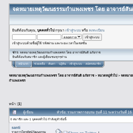
จดหมายเหตุวัฒนธรรมกำแพงเพชร โดย อาจารย์สันต
ยินดีต้อนรับคุณ,
บุคคลทั่วไป
กรุณา
เข้าสู่ระบบ
หรือ
ลงทะเบียน
เข้าสู่ระบบด้วยชื่อผู้ใช้ รหัสผ่าน และระยะเวลาในเซสชั่น
ข่าว
: จดหมายเหตุวัฒนธรรมกำแพงเพชร โดย อาจารย์สันติ อภัยราช
ยินดีต้อนรับสมาชิก และผู้เยื่ยมชมทุกๆท่าน
หน้าแรก
ช่วยเหลือ
ค้นหา
ปฏิทิน
เข้าสู่ระบบ
สมัครสมาชิก
จดหมายเหตุวัฒนธรรมกำแพงเพชร โดย อาจารย์สันติ อภัยราช
>
หมวดหมู่ทั่วไป
>
จดหมาย
กำแพงเพชร
หน้า: [
1
]
ผู้เขียน
หัวข้อ: รวมภาพการอบรม รุ่นที่ 11 ระหว่างวันที่ 1
0 สมาชิก และ 1 บุคคลทั่วไป กำลังดูหัวข้อนี้
santi
รายการโทรทัศน์วัฒนธรรม