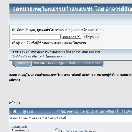
จดหมายเหตุวัฒนธรรมกำแพงเพชร โดย อาจารย์สันต
ยินดีต้อนรับคุณ,
บุคคลทั่วไป
กรุณา
เข้าสู่ระบบ
หรือ
ลงทะเบียน
เข้าสู่ระบบด้วยชื่อผู้ใช้ รหัสผ่าน และระยะเวลาในเซสชั่น
ข่าว
: จดหมายเหตุวัฒนธรรมกำแพงเพชร โดย อาจารย์สันติ อภัยราช
ยินดีต้อนรับสมาชิก และผู้เยื่ยมชมทุกๆท่าน
หน้าแรก
ช่วยเหลือ
ค้นหา
ปฏิทิน
เข้าสู่ระบบ
สมัครสมาชิก
จดหมายเหตุวัฒนธรรมกำแพงเพชร โดย อาจารย์สันติ อภัยราช
>
หมวดหมู่ทั่วไป
>
จดหมาย
แม่เพลง
หน้า: [
1
]
ผู้เขียน
หัวข้อ: ๑กค.๕๓ ประชุมประเมินการศึกษาในเรือนจำกล
0 สมาชิก และ 2 บุคคลทั่วไป กำลังดูหัวข้อนี้
apairach
Administrator