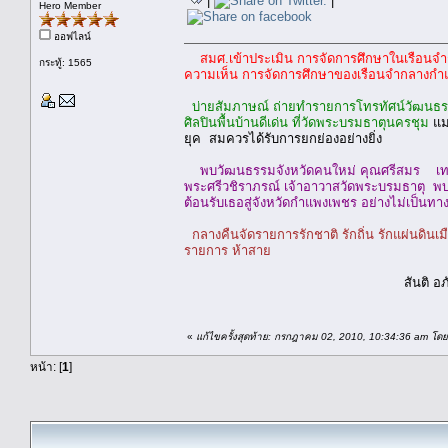
|
|
Hero Member
ออฟไลน์
สมศ.เข้าประเมิน การจัดการศึกษาในเรือนจ
กระทู้: 1565
ความเห็น การจัดการศึกษาของเรือนจำกลางก
บ่ายสัมภาษณ์ ถ่ายทำรายการโทรทัศน์วัฒนธรรม
ศิลปินพื้นบ้านดีเด่น ที่วัดพระบรมธาตุนครชุม
แม
ยุค สมควรได้รับการยกย่องอย่างยิ่ง
พบวัฒนธรรมจังหวัดคนใหม่ คุณศรีสมร เทพส
พระศรีวชิราภรณ์ เจ้าอาวาสวัดพระบรมธาตุ พบโดย
ต้อนรับเธอสู่จังหวัดกำแพงเพชร อย่างไม่เป็นทา
กลางคืนจัดรายการรักชาติ รักถิ่น รักแผ่นดินเม
รายการ ห้าสาย
สันติ อภัยร
«
แก้ไขครั้งสุดท้าย: กรกฎาคม 02, 2010, 10:34:36 am โดย
หน้า: [
1
]