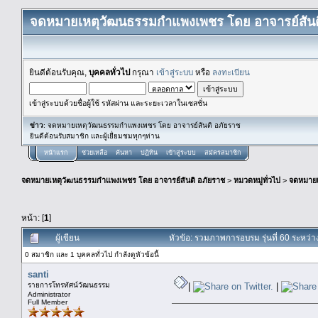
จดหมายเหตุวัฒนธรรมกำแพงเพชร โดย อาจารย์สันต
ยินดีต้อนรับคุณ,
บุคคลทั่วไป
กรุณา
เข้าสู่ระบบ
หรือ
ลงทะเบียน
เข้าสู่ระบบด้วยชื่อผู้ใช้ รหัสผ่าน และระยะเวลาในเซสชั่น
ข่าว
: จดหมายเหตุวัฒนธรรมกำแพงเพชร โดย อาจารย์สันติ อภัยราช
ยินดีต้อนรับสมาชิก และผู้เยื่ยมชมทุกๆท่าน
หน้าแรก
ช่วยเหลือ
ค้นหา
ปฏิทิน
เข้าสู่ระบบ
สมัครสมาชิก
จดหมายเหตุวัฒนธรรมกำแพงเพชร โดย อาจารย์สันติ อภัยราช
>
หมวดหมู่ทั่วไป
>
จดหมาย
หน้า: [
1
]
ผู้เขียน
หัวข้อ: รวมภาพการอบรม รุ่นที่ 60 ระหว่าง
0 สมาชิก และ 1 บุคคลทั่วไป กำลังดูหัวข้อนี้
santi
รายการโทรทัศน์วัฒนธรรม
|
|
Administrator
Full Member