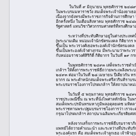
ในวันที่ ๙ มิถุนายน พุทธศักราช ๒๔๘๙ สมเด
ในพระบรมมหาราชวัง สมเด็จพระเจ้าน้องยาเธอ เจ้
เนื่องจากยังทรงมีพระราชภารกิจด้านการศึกษ
อีกครั้งหนึ่ง ในเดือนสิงหาคม พุทธศักราช ๒๔๘
รัฐศาสตร์ แทนวิชาวิศวกรรมศาสตร์ที่ทรงศึกษาอย
ระหว่างที่ประทับศึกษาอยู่ในต่างประเทศนั้น 
(พระนามเดิม หม่อมเจ้านักขัตรมงคล กิติยากร
ขึ้นเป็น พระวรวงศ์เธอพระองค์เจ้านักขัตรม
ขึ้นเป็นพระองค์เจ้าต่างกรม มีพระนามว่าพระวรว
กับหม่อมราชวงศ์สิริกิติ์ กิติยากร ในวันที่ 
ในพุทธศักราช ๒๔๙๓ เสด็จพระราชดำเนินนิวั
เกล้าฯ ให้ตั้งการพระราชพิธีถวายพระเพลิง
๒๔๙๓ ต่อมาในวันที่ ๒๘ เมษายน ปีเดียวกัน ทรง
ยากร ณ พระตำหนักสมเด็จพระศรีสวรินทิราบรมรา
พระบรมราชโองการโปรดเกล้าฯ ให้สถาปนาหม่อมราชวง
ในวันที่ ๕ พฤษภาคม พุทธศักราช ๒๔๙๓ ทร
ราชประเพณีขึ้น ณ พระที่นั่งไพศาลทักษิณ ใ
สมเด็จพระปรมินทรมหาภูมิพลอดุลยเดช มหิตลา
พระราชทานพระปฐมบรมราชโองการว่า เราจะคร
กรุณาโปรดเกล้าฯ สถาปนาเฉลิมพระเกียรติยศสมเด็จ
หลังจากเสร็จการพระราชพิธีบรมราชาภิเษกแ
แพทย์ได้ถวายคำแนะนำ และระหว่างที่ประทับรักษ
พระองค์แรก คือ สมเด็จพระเจ้าลูกเธอ เจ้าฟ้าอ