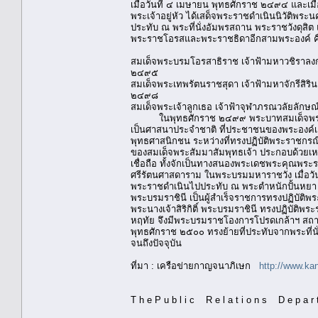
เมื่อวันที่ ๔ เมษายน พุทธศักราช ๒๔๙๔ และเม
พระเจ้าอยู่หัว ได้เสด็จพระราชดำเนินนิวัติพร
ประทับ ณ พระที่นั่งอัมพรสถาน พระราชวังดุสิต แ
พระราชโอรสและพระราชธิดาอีกสามพระองค์ ค
สมเด็จพระบรมโอรสาธิราช เจ้าฟ้ามหาวชิราลง
๒๔๙๕
สมเด็จพระเทพรัตนราชสุดา เจ้าฟ้ามหาจักรีสิร
๒๔๙๘
สมเด็จพระเจ้าลูกเธอ เจ้าฟ้าจุฬาภรณวลัยลักษณ์
ในพุทธศักราช ๒๔๙๙ พระบาทสมเด็จพระเจ้าอ
เป็นศาสนาประจำชาติ ที่ประชาชนของพระองค์เลื
พุทธศาสนิกชน ระหว่างที่ทรงปฏิบัติพระราชกรณี
ของสมเด็จพระสัมมาสัมพุทธเจ้า ประกอบด้วยเหต
เชื่อถือ ทั้งจักเป็นทางสนองพระเดชพระคุณพระ
ศรีรัตนศาสดาราม ในพระบรมมหาราชวัง เมื่อวั
พระราชดำเนินไปประทับ ณ พระตำหนักปั้นหยา วั
พระบรมราชินี เป็นผู้สำเร็จราชการทรงปฏิบัติ
พระนางเจ้าสิริกิติ์ พระบรมราชินี ทรงปฏิบัติ
หฤทัย จึงมีพระบรมราชโองการโปรดเกล้าฯ สถาปนา
พุทธศักราช ๒๕๐๐ ทรงย้ายที่ประทับจากพระที่น
จนถึงปัจจุบัน
ที่มา : เครือข่ายกาญจนาภิเษก
http://www.ka
T h e P u b l i c R e l a t i o n s D e p a 