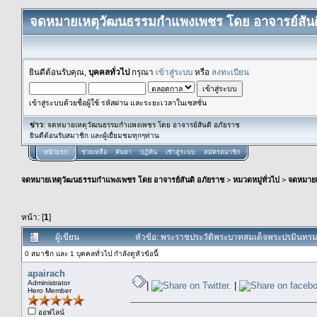
จดหมายเหตุวัฒนธรรมกำแพงเพชร โดย อาจารย์สันต
ยินดีต้อนรับคุณ,
บุคคลทั่วไป
กรุณา
เข้าสู่ระบบ
หรือ
ลงทะเบียน
เข้าสู่ระบบด้วยชื่อผู้ใช้ รหัสผ่าน และระยะเวลาในเซสชั่น
ข่าว
: จดหมายเหตุวัฒนธรรมกำแพงเพชร โดย อาจารย์สันติ อภัยราช
ยินดีต้อนรับสมาชิก และผู้เยื่ยมชมทุกๆท่าน
หน้าแรก
ช่วยเหลือ
ค้นหา
ปฏิทิน
เข้าสู่ระบบ
สมัครสมาชิก
จดหมายเหตุวัฒนธรรมกำแพงเพชร โดย อาจารย์สันติ อภัยราช
>
หมวดหมู่ทั่วไป
>
จดหมาย
หน้า: [
1
]
ผู้เขียน
หัวข้อ: พระราชประวัติพระบาทสมเด็จพระปรมินทรม
0 สมาชิก และ 1 บุคคลทั่วไป กำลังดูหัวข้อนี้
apairach
Administrator
|
|
Hero Member
ออฟไลน์