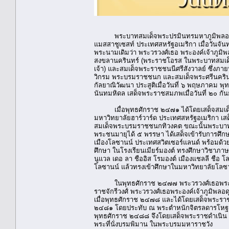
พระบาทสมเด็จพระปรมินทรมหาภูมิพลอดุลยเ
แมสสาชูเซสท์ ประเทศสหรัฐอเมริกา เมื่อวันจันท
พระนามเดิมว่า พระวรวงศ์เธอ พระองค์เจ้าภูม
สงขลานครินทร์ (พระราชโอรส ในพระบาทสมเด็จพ
เจ้า) และสมเด็จพระราชชนนีศรีสังวาลย์ ซึ่งภ
วิกรม พระบรมราชชนก และสมเด็จพระศรีนครินท
กัลยาณิวัฒนา ประสูติเมื่อวันที่ ๖ พฤษภาค
นันทมหิดล เสด็จพระราชสมภพเมื่อวันที่ ๒๐ ก
เมื่อพุทธศักราช ๒๔๗๑ ได้โดยเสด็จสมเด็จ
มหาวิทยาลัยฮาร์วาร์ด ประเทศสหรัฐอเมริกา เ
สมเด็จพระบรมราชชนกทิวงคต ขณะนั้นพระบาทสมเด
พระชนมายุได้ ๕ พรรษา ได้เสด็จเข้ารับการศึก
เมืองโลซานน์ ประเทศสวิตเซอร์แลนด์ พร้อมด้
ศึกษา ในโรงเรียนเมียร์มองต์ ทรงศึกษาวิชาภา
นูแวล เดอ ลา ชืออิส โรมองต์ เมืองแชลลี ชือ
โลซานน์ แล้วทรงเข้าศึกษาในมหาวิทยาลัยโลซ
ในพุทธศักราช ๒๔๗๗ พระวรวงศ์เธอพระองค์เจ
ราชจักรีวงศ์ พระวรวงศ์เธอพระองค์เจ้าภูมิพลอด
เมื่อพุทธศักราช ๒๔๗๘ และได้โดยเสด็จพระราชด
๒๔๘๑ โดยประทับ ณ พระตำหนักจิตรลดารโหฐาน พ
พุทธศักราช ๒๔๘๘ จึงโดยเสด็จพระราชดำเนิน สมเด
พระที่นั่งบรมพิมาน ในพระบรมมหาราชวัง