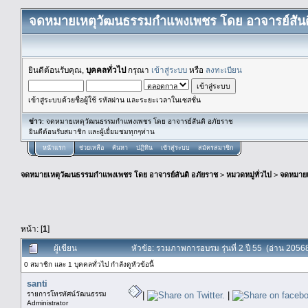
จดหมายเหตุวัฒนธรรมกำแพงเพชร โดย อาจารย์สันต
ยินดีต้อนรับคุณ,
บุคคลทั่วไป
กรุณา
เข้าสู่ระบบ
หรือ
ลงทะเบียน
เข้าสู่ระบบด้วยชื่อผู้ใช้ รหัสผ่าน และระยะเวลาในเซสชั่น
ข่าว
: จดหมายเหตุวัฒนธรรมกำแพงเพชร โดย อาจารย์สันติ อภัยราช
ยินดีต้อนรับสมาชิก และผู้เยื่ยมชมทุกๆท่าน
หน้าแรก
ช่วยเหลือ
ค้นหา
ปฏิทิน
เข้าสู่ระบบ
สมัครสมาชิก
จดหมายเหตุวัฒนธรรมกำแพงเพชร โดย อาจารย์สันติ อภัยราช
>
หมวดหมู่ทั่วไป
>
จดหมาย
หน้า: [
1
]
ผู้เขียน
หัวข้อ: รวมภาพการอบรม รุ่นที่ 2 ปี 55 (อ่าน 20568 
0 สมาชิก และ 1 บุคคลทั่วไป กำลังดูหัวข้อนี้
santi
รายการโทรทัศน์วัฒนธรรม
|
|
Administrator