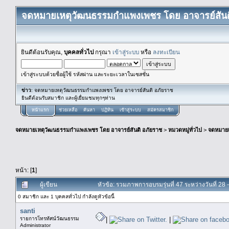
จดหมายเหตุวัฒนธรรมกำแพงเพชร โดย อาจารย์สันต
ยินดีต้อนรับคุณ,
บุคคลทั่วไป
กรุณา
เข้าสู่ระบบ
หรือ
ลงทะเบียน
เข้าสู่ระบบด้วยชื่อผู้ใช้ รหัสผ่าน และระยะเวลาในเซสชั่น
ข่าว
: จดหมายเหตุวัฒนธรรมกำแพงเพชร โดย อาจารย์สันติ อภัยราช
ยินดีต้อนรับสมาชิก และผู้เยื่ยมชมทุกๆท่าน
หน้าแรก
ช่วยเหลือ
ค้นหา
ปฏิทิน
เข้าสู่ระบบ
สมัครสมาชิก
จดหมายเหตุวัฒนธรรมกำแพงเพชร โดย อาจารย์สันติ อภัยราช
>
หมวดหมู่ทั่วไป
>
จดหมาย
หน้า: [
1
]
ผู้เขียน
หัวข้อ: รวมภาพการอบรมรุ่นที่ 47 ระหว่างวันที่ 28 
0 สมาชิก และ 1 บุคคลทั่วไป กำลังดูหัวข้อนี้
santi
รายการโทรทัศน์วัฒนธรรม
|
|
Administrator