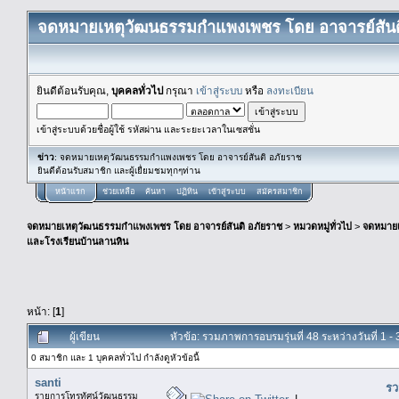
จดหมายเหตุวัฒนธรรมกำแพงเพชร โดย อาจารย์สันต
ยินดีต้อนรับคุณ,
บุคคลทั่วไป
กรุณา
เข้าสู่ระบบ
หรือ
ลงทะเบียน
เข้าสู่ระบบด้วยชื่อผู้ใช้ รหัสผ่าน และระยะเวลาในเซสชั่น
ข่าว
: จดหมายเหตุวัฒนธรรมกำแพงเพชร โดย อาจารย์สันติ อภัยราช
ยินดีต้อนรับสมาชิก และผู้เยื่ยมชมทุกๆท่าน
หน้าแรก
ช่วยเหลือ
ค้นหา
ปฏิทิน
เข้าสู่ระบบ
สมัครสมาชิก
จดหมายเหตุวัฒนธรรมกำแพงเพชร โดย อาจารย์สันติ อภัยราช
>
หมวดหมู่ทั่วไป
>
จดหมาย
และโรงเรียนบ้านลานหิน
หน้า: [
1
]
ผู้เขียน
หัวข้อ: รวมภาพการอบรมรุ่นที่ 48 ระหว่างวันที่ 1 
0 สมาชิก และ 1 บุคคลทั่วไป กำลังดูหัวข้อนี้
santi
รว
รายการโทรทัศน์วัฒนธรรม