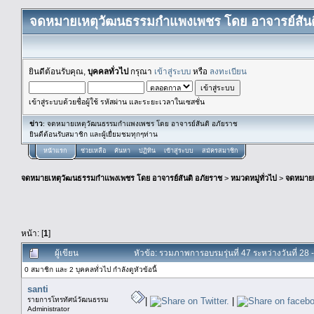
จดหมายเหตุวัฒนธรรมกำแพงเพชร โดย อาจารย์สันต
ยินดีต้อนรับคุณ,
บุคคลทั่วไป
กรุณา
เข้าสู่ระบบ
หรือ
ลงทะเบียน
เข้าสู่ระบบด้วยชื่อผู้ใช้ รหัสผ่าน และระยะเวลาในเซสชั่น
ข่าว
: จดหมายเหตุวัฒนธรรมกำแพงเพชร โดย อาจารย์สันติ อภัยราช
ยินดีต้อนรับสมาชิก และผู้เยื่ยมชมทุกๆท่าน
หน้าแรก
ช่วยเหลือ
ค้นหา
ปฏิทิน
เข้าสู่ระบบ
สมัครสมาชิก
จดหมายเหตุวัฒนธรรมกำแพงเพชร โดย อาจารย์สันติ อภัยราช
>
หมวดหมู่ทั่วไป
>
จดหมาย
หน้า: [
1
]
ผู้เขียน
หัวข้อ: รวมภาพการอบรมรุ่นที่ 47 ระหว่างวันที่ 28 
0 สมาชิก และ 2 บุคคลทั่วไป กำลังดูหัวข้อนี้
santi
รายการโทรทัศน์วัฒนธรรม
|
|
Administrator