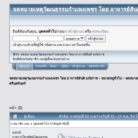
จดหมายเหตุวัฒนธรรมกำแพงเพชร โดย อาจารย์สันต
ยินดีต้อนรับคุณ,
บุคคลทั่วไป
กรุณา
เข้าสู่ระบบ
หรือ
ลงทะเบียน
เข้าสู่ระบบด้วยชื่อผู้ใช้ รหัสผ่าน และระยะเวลาในเซสชั่น
ข่าว
: จดหมายเหตุวัฒนธรรมกำแพงเพชร โดย อาจารย์สันติ อภัยราช
ยินดีต้อนรับสมาชิก และผู้เยื่ยมชมทุกๆท่าน
หน้าแรก
ช่วยเหลือ
ค้นหา
ปฏิทิน
เข้าสู่ระบบ
สมัครสมาชิก
จดหมายเหตุวัฒนธรรมกำแพงเพชร โดย อาจารย์สันติ อภัยราช
>
หมวดหมู่ทั่วไป
>
จดหมาย
ศรีนครินทร์
หน้า: [
1
]
ผู้เขียน
หัวข้อ: ภาพรุ่นที่ 52 ระหว่างวันที่ 15 - 17 ส.ค. 5
0 สมาชิก และ 1 บุคคลทั่วไป กำลังดูหัวข้อนี้
santi
รายการโทรทัศน์วัฒนธรรม