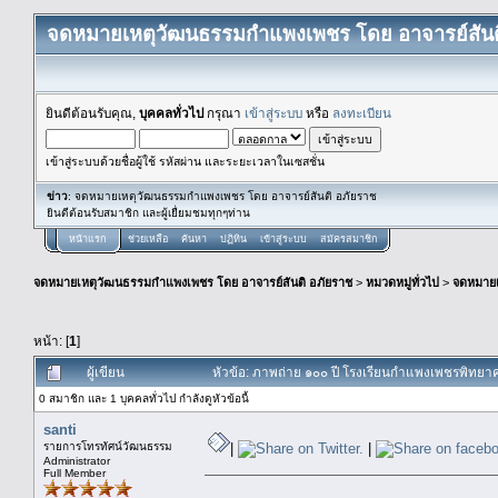
จดหมายเหตุวัฒนธรรมกำแพงเพชร โดย อาจารย์สันต
ยินดีต้อนรับคุณ,
บุคคลทั่วไป
กรุณา
เข้าสู่ระบบ
หรือ
ลงทะเบียน
เข้าสู่ระบบด้วยชื่อผู้ใช้ รหัสผ่าน และระยะเวลาในเซสชั่น
ข่าว
: จดหมายเหตุวัฒนธรรมกำแพงเพชร โดย อาจารย์สันติ อภัยราช
ยินดีต้อนรับสมาชิก และผู้เยื่ยมชมทุกๆท่าน
หน้าแรก
ช่วยเหลือ
ค้นหา
ปฏิทิน
เข้าสู่ระบบ
สมัครสมาชิก
จดหมายเหตุวัฒนธรรมกำแพงเพชร โดย อาจารย์สันติ อภัยราช
>
หมวดหมู่ทั่วไป
>
จดหมาย
หน้า: [
1
]
ผู้เขียน
หัวข้อ: ภาพถ่าย ๑๐๐ ปี โรงเรียนกำแพงเพชรพิทยาคม
0 สมาชิก และ 1 บุคคลทั่วไป กำลังดูหัวข้อนี้
santi
รายการโทรทัศน์วัฒนธรรม
|
|
Administrator
Full Member