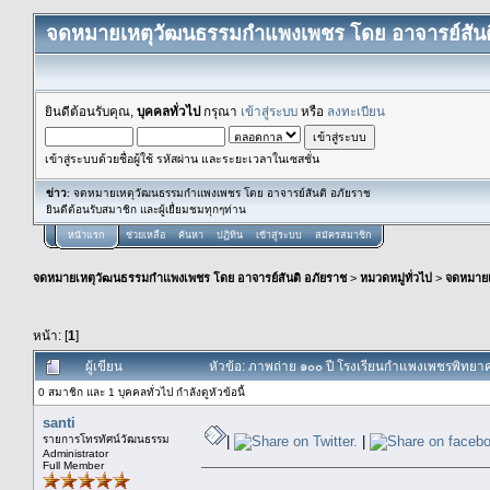
จดหมายเหตุวัฒนธรรมกำแพงเพชร โดย อาจารย์สันต
ยินดีต้อนรับคุณ,
บุคคลทั่วไป
กรุณา
เข้าสู่ระบบ
หรือ
ลงทะเบียน
เข้าสู่ระบบด้วยชื่อผู้ใช้ รหัสผ่าน และระยะเวลาในเซสชั่น
ข่าว
: จดหมายเหตุวัฒนธรรมกำแพงเพชร โดย อาจารย์สันติ อภัยราช
ยินดีต้อนรับสมาชิก และผู้เยื่ยมชมทุกๆท่าน
หน้าแรก
ช่วยเหลือ
ค้นหา
ปฏิทิน
เข้าสู่ระบบ
สมัครสมาชิก
จดหมายเหตุวัฒนธรรมกำแพงเพชร โดย อาจารย์สันติ อภัยราช
>
หมวดหมู่ทั่วไป
>
จดหมาย
หน้า: [
1
]
ผู้เขียน
หัวข้อ: ภาพถ่าย ๑๐๐ ปี โรงเรียนกำแพงเพชรพิทยาคม
0 สมาชิก และ 1 บุคคลทั่วไป กำลังดูหัวข้อนี้
santi
รายการโทรทัศน์วัฒนธรรม
|
|
Administrator
Full Member