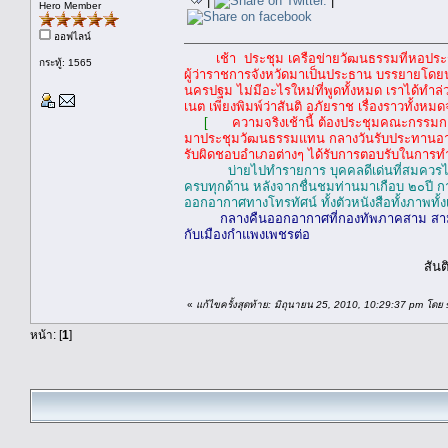
|
|
Hero Member
ออฟไลน์
เช้า ประชุม เครือข่ายวัฒนธรรมที่หอประ
กระทู้: 1565
ผู้ว่าราชการจังหวัดมาเป็นประธาน บรรยายโด
นครปฐม ไม่มีอะไรใหม่ที่พูดทั้งหมด เราได้ทำ
เนต เพียงพิมพ์ว่าสันติ อภัยราช เรื่องราวทั้งห
[
ความจริงเช้านี้ ต้องประชุมคณะกรรมก
มาประชุมวัฒนธรรมแทน กลางวันรับประทานอาห
รับผิดชอบอำเภอต่างๆ ได้รับการตอบรับในการ
บ่ายไปทำรายการ บุคคลดีเด่นที่สมควรได้รั
ครบทุกด้าน หลังจากชื่นชมท่านมาเกือบ ๒๐ปี 
ออกอากาศทางโทรทัศน์ ทั้งตัวหนังสือทั้งภาพทั้
กลางคืนออกอากาศที่กองทัพภาคสาม สามทุ่
กับเมืองกำแพงเพชรต่อ
สันติ อภัย
«
แก้ไขครั้งสุดท้าย: มิถุนายน 25, 2010, 10:29:37 pm โดย 
หน้า: [
1
]