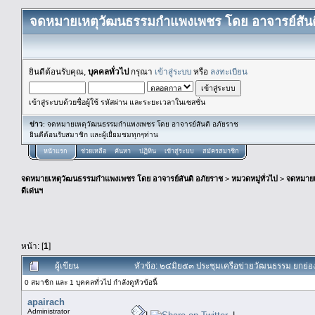
จดหมายเหตุวัฒนธรรมกำแพงเพชร โดย อาจารย์สันต
ยินดีต้อนรับคุณ,
บุคคลทั่วไป
กรุณา
เข้าสู่ระบบ
หรือ
ลงทะเบียน
เข้าสู่ระบบด้วยชื่อผู้ใช้ รหัสผ่าน และระยะเวลาในเซสชั่น
ข่าว
: จดหมายเหตุวัฒนธรรมกำแพงเพชร โดย อาจารย์สันติ อภัยราช
ยินดีต้อนรับสมาชิก และผู้เยื่ยมชมทุกๆท่าน
หน้าแรก
ช่วยเหลือ
ค้นหา
ปฏิทิน
เข้าสู่ระบบ
สมัครสมาชิก
จดหมายเหตุวัฒนธรรมกำแพงเพชร โดย อาจารย์สันติ อภัยราช
>
หมวดหมู่ทั่วไป
>
จดหมาย
ดีเด่นฯ
หน้า: [
1
]
ผู้เขียน
หัวข้อ: ๒๔มิย๕๓ ประชุมเครือข่ายวัฒนธรรม ยกย่องอา
0 สมาชิก และ 1 บุคคลทั่วไป กำลังดูหัวข้อนี้
apairach
Administrator